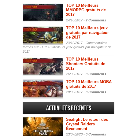
TOP 10 Meilleurs
MMORPG gratuits de
2017
24/10/2017 -
2 Comments
TOP 10 Meilleurs jeux
gratuits par navigateur
de 2017
23/10/2017 -
Commentaires
fermés
sur TOP 10 Meilleurs jeux gratuits par navigateur de
2017
TOP 10 Meilleurs
Shooters Gratuits de
2017
26/09/2017 -
0 Comments
TOP 10 Meilleurs MOBA
gratuits de 2017
20/09/2017 -
0 Comments
Actualités Récentes
Seafight Le retour des
Crystal Raiders
Événement
23/07/2026 -
0 Comments