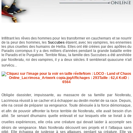
Infiltrant les rêves des hommes pour les transformer en cauchemars et se nourrir
de la peur des hommes, les
Succubes
étaient, avec les vampires, les ennemies
les plus cruelles des humains de Hellia. Elles ont été créées par des apôtres du
Paradis corrompus il y a des milliers d'années pendant la grande bataille entre
le Paradis et le Purgatoire. Terrible fléau, la famille des Succubes a été annihilée
par Nosferatu, roi des vampires, il y a deux siècles. Il semblerait quaucune n'ait
survécu...
Obligée dassister, impuissante, au massacre de sa famille par Nosferatu,
Lacrimosa réussit à se cacher et à échapper au destin mortel de sa race. Depuis,
elle na cessé de préparer sa vengeance. Toute dévouée à la force démoniaque,
et afin de pouvoir affronter la force terrible de Nosferatu, elle avait besoin d'un
allié. Se servant dhumains quelle enlevait et sur lesquels elle se livrait à de
cruelles expériences, elle créa une créature qui devait laider à accomplir ses
désirs de vengeance. Mais Nosferatu découvrit ses projets et il l'attaqua sans
pitié. Elle échappa de justesse à ses attaques, perdant sa créature. Elle va