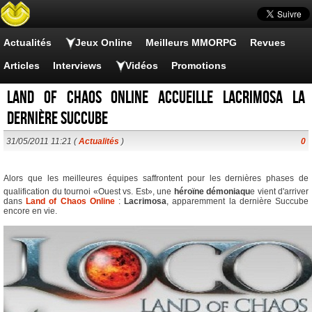
Actualités
Jeux Online
Meilleurs MMORPG
Revues
Articles
Interviews
Vidéos
Promotions
Land of Chaos Online accueille Lacrimosa la
dernière Succube
31/05/2011 11:21 (
Actualités
)
0
Alors que les meilleures équipes saffrontent pour les dernières phases de
qualification du tournoi «Ouest vs. Est», une
héroïne démoniaqu
e vient d'arriver
dans
Land of Chaos Online
:
Lacrimosa
, apparemment la dernière Succube
encore en vie.