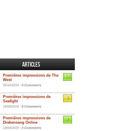
Articles
Premières impressions de The
6.5
West
05/10/2019 -
0 Comments
Premières impressions de
5
Seafight
14/09/2019 -
0 Comments
Premières impressions de
7
Drakensang Online
19/04/2019 -
0 Comments