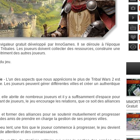
vigateur gratuit développé par InnoGames. Il se déroule à l'époque
 Tribales. Les joueurs doivent collecter des ressources, construire une
étriment des autres joueurs.
 du jeu.
le
- L'un des aspects que nous apprécions le plus de Tribal Wars 2 est
e. Les joueurs peuvent gérer différentes villes et créer un authentique
 elle abrite de nombreux joueurs et il y a suffisamment d'espace pour
nt de joueurs, le jeu encourage les relations, que ce soit des alliances
MMORTS
Gratuit
 et former des alliances pour se soutenir mutuellement et progresser
des amis de prendre en charge la gestion de ses propres villes.
peu lent, une fois que le joueur commence à progresser, le jeu devient
e attention et des connaissances.