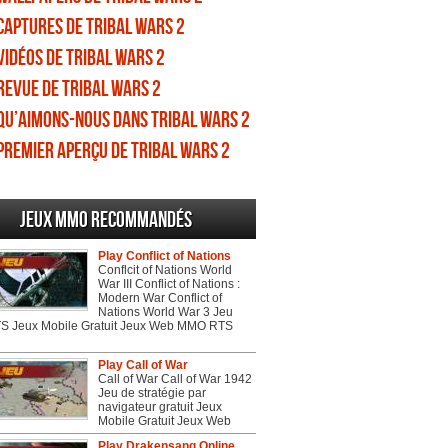
Captures de Tribal Wars 2
Vidéos de Tribal Wars 2
Revue de Tribal Wars 2
Qu’aimons-nous dans Tribal Wars 2
Premier aperçu de Tribal Wars 2
Jeux MMO recommandés
Play Conflict of Nations
Conflcit of Nations World
War III Conflict of Nations :
Modern War Conflict of
Nations World War 3 Jeu
 Jeux Mobile Gratuit Jeux Web MMO RTS
Play Call of War
Call of War Call of War 1942
Jeu de stratégie par
navigateur gratuit Jeux
Mobile Gratuit Jeux Web
Play Drakensang Online