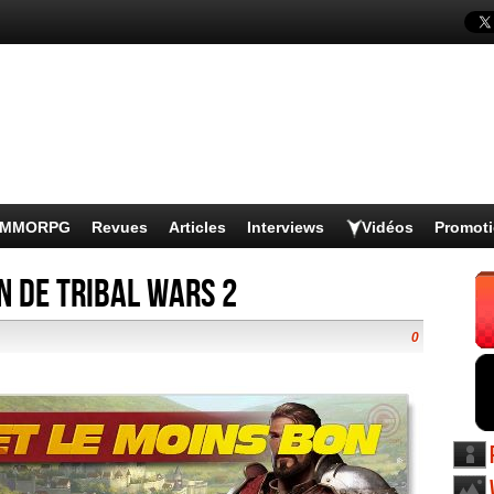
s MMORPG
Revues
Articles
Interviews
Vidéos
Promot
n de Tribal Wars 2
0