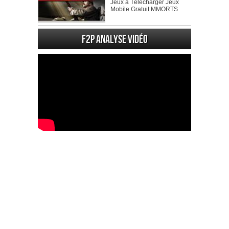
Jeux à Télécharger Jeux
Mobile Gratuit MMORTS
F2P Analyse vidéo