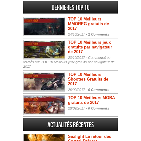
Dernières Top 10
TOP 10 Meilleurs
MMORPG gratuits de
2017
24/10/2017 -
2 Comments
TOP 10 Meilleurs jeux
gratuits par navigateur
de 2017
23/10/2017 -
Commentaires
fermés
sur TOP 10 Meilleurs jeux gratuits par navigateur de
2017
TOP 10 Meilleurs
Shooters Gratuits de
2017
26/09/2017 -
0 Comments
TOP 10 Meilleurs MOBA
gratuits de 2017
20/09/2017 -
0 Comments
Actualités Récentes
Seafight Le retour des