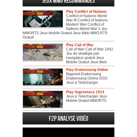
Jeux MMO recommandés
Play Conflict of Nations
Conflcit of Nations World
War III Conflict of Nations :
Modern War Conflict of
Nations World War 3 Jeu
MMORTS Jeux Mobile Gratuit Jeux Web MMO RTS
Gratuit
Play Call of War
Call of War Call of War 1942
Jeu de stratégie par
navigateur gratuit Jeux
Mobile Gratuit Jeux Web
Play Drakensang Online
Bigpoint Drakensang
Drakensang Online DSO
Jeux à Télécharger
Play Supremacy 1914
Jeux à Télécharger Jeux
Mobile Gratuit MMORTS
F2P Analyse vidéo