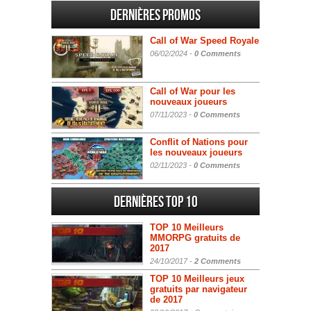
Dernières promos
Call of War Speed Royale
06/02/2024 -
0 Comments
Call of War pour les
nouveaux joueurs
07/11/2023 -
0 Comments
Conflit of Nations pour
les nouveaux joueurs
02/11/2023 -
0 Comments
Dernières Top 10
TOP 10 Meilleurs
MMORPG gratuits de
2017
24/10/2017 -
2 Comments
TOP 10 Meilleurs jeux
gratuits par navigateur
de 2017