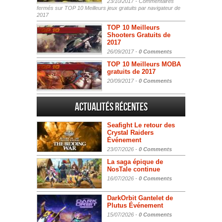
23/10/2017 -
Commentaires
fermés
sur TOP 10 Meilleurs jeux gratuits par navigateur de
2017
TOP 10 Meilleurs
Shooters Gratuits de
2017
26/09/2017 -
0 Comments
TOP 10 Meilleurs MOBA
gratuits de 2017
20/09/2017 -
0 Comments
Actualités Récentes
Seafight Le retour des
Crystal Raiders
Événement
23/07/2026 -
0 Comments
La saga épique de
NosTale continue
16/07/2026 -
0 Comments
DarkOrbit Gantelet de
Plutus Événement
15/07/2026 -
0 Comments