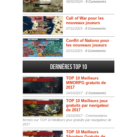
06/02/2024 -
0 Comments
Call of War pour les
nouveaux joueurs
07/11/2023 -
0 Comments
Conflit of Nations pour
les nouveaux joueurs
02/11/2023 -
0 Comments
Dernières Top 10
TOP 10 Meilleurs
MMORPG gratuits de
2017
24/10/2017 -
2 Comments
TOP 10 Meilleurs jeux
gratuits par navigateur
de 2017
23/10/2017 -
Commentaires
fermés
sur TOP 10 Meilleurs jeux gratuits par navigateur de
2017
TOP 10 Meilleurs
Shooters Gratuits de