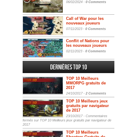
06/02/2024 -
0 Comments
Call of War pour les
nouveaux joueurs
07/11/2023 -
0 Comments
Conflit of Nations pour
les nouveaux joueurs
02/11/2023 -
0 Comments
Dernières Top 10
TOP 10 Meilleurs
MMORPG gratuits de
2017
24/10/2017 -
2 Comments
TOP 10 Meilleurs jeux
gratuits par navigateur
de 2017
23/10/2017 -
Commentaires
fermés
sur TOP 10 Meilleurs jeux gratuits par navigateur de
2017
TOP 10 Meilleurs
Shooters Gratuits de