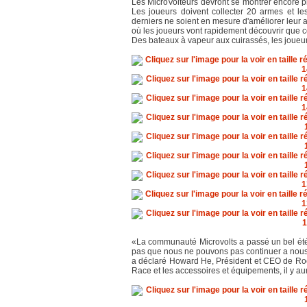
Les MicroVolteurs devront se montrer encore 
Les joueurs doivent collecter 20 armes et le
derniers ne soient en mesure d'améliorer leur a
où les joueurs vont rapidement découvrir que ce
Des bateaux à vapeur aux cuirassés, les joueur
«La communauté Microvolts a passé un bel été e
pas que nous ne pouvons pas continuer a nou
a déclaré Howard He, Président et CEO de Roc
Race et les accessoires et équipements, il y au