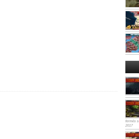
fermés
su
2017