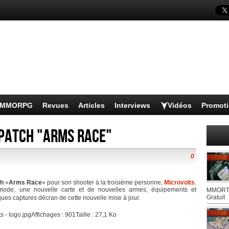
s MMORPG
Revues
Articles
Interviews
Vidéos
Promot
 patch "Arms Race"
0
ch
«
Arms Race
» pour son shooter à la troisième personne,
Microvolts
.
mode, une nouvelle carte et de nouvelles armes, équipements et
MMORTS
Gratuit
es captures décran de cette nouvelle mise à jour.