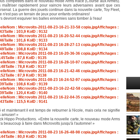
plus compétitifs dans le nouveau mode Arms Race (Course aux Armes).
s maîtriser rapidement pour vaincre leurs adversaires avant que ces
rsenal. La guerre des jouets continue dans la nouvelle carte, Toy Fleet,
 n'est pas un terrain de jeux pour enfants ordinaires!
s devront esquiver les balles ennemies sans tomber à l'eau!
t maintenant il est temps de retourner à l'école, mais cela ne signifie
s amuser! »
k Hippo Productions. «Entre la nouvelle carte, le nouveau mode Arms
ra beaucoup à faire dans Microvolts jusqu'à l'automne! »