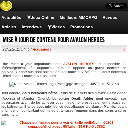
Actualités
Jeux Online
Meilleurs MMORPG
Revues
Articles
Interviews
Vidéos
Promotions
Mise à jour de contenu pour Avalon Heroes
23/02/2011 14:45 (
Actualités
)
0
Une
mise à jour
importante pour
AVALON HEROES
est disponible au
téléchargement dès aujourd'hui. Celle-ci apporte un
grand nombre de
nouveaux contenus
dont notamment des nouveaux Scénarios, deux nouveaux
Héros et deux nouveaux Costumes.
Tout dabord,
deux nouveaux héros
, issus de l'univers des Mayas: Death Adder
(Aeonia) et Mamba (Oriens). Le sorcier
Death Adder
peut envouter ses
adversaires avant de les achever et sa magie noire est également efficace sur
les bâtiments. Il lance avec intelligence des attaques à distance.
Mamba
, quant
à lui, est un combattant de mêlée et terrasse l'ennemi dans des corps-à-corps
sans merci.