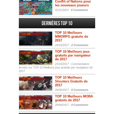
Conflit of Nations pour
les nouveaux joueurs
02/11/2023 -
0 Comments
Dernières Top 10
TOP 10 Meilleurs
MMORPG gratuits de
2017
24/10/2017 -
2 Comments
TOP 10 Meilleurs jeux
gratuits par navigateur
de 2017
23/10/2017 -
Commentaires
fermés
sur TOP 10 Meilleurs jeux gratuits par navigateur de
2017
TOP 10 Meilleurs
Shooters Gratuits de
2017
26/09/2017 -
0 Comments
TOP 10 Meilleurs MOBA
gratuits de 2017
20/09/2017 -
0 Comments