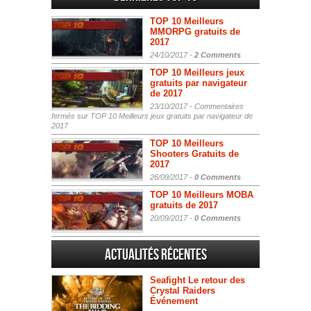
TOP 10 Meilleurs
MMORPG gratuits de
2017
24/10/2017 -
2 Comments
TOP 10 Meilleurs jeux
gratuits par navigateur
de 2017
23/10/2017 -
Commentaires
fermés
sur TOP 10 Meilleurs jeux gratuits par navigateur de
2017
TOP 10 Meilleurs
Shooters Gratuits de
2017
26/09/2017 -
0 Comments
TOP 10 Meilleurs MOBA
gratuits de 2017
20/09/2017 -
0 Comments
Actualités Récentes
Seafight Le retour des
Crystal Raiders
Événement