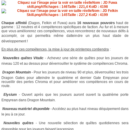
Chaque affinité
(Dagos, Felkin et Fuwa) aura
16 nouveaux pouvoirs
haut de
gamme : 12 neutres et 4 compétences spécifiques de faction. Au fur et à mesure
que vous améliorerez ces compétences, vous rencontrerez de nouveaux défis à
accomplir, ce qui permettra même datteindre un plus haut stade de
développement !
En plus de ces compétences, la mise à jour de printemps contiendra
:

Nouvelles quêtes Vitalic
- Achevez une série de quêtes pour les joueurs de
niveau 120 et au dessus pour déverrouiller le système de compétences Chroma.

Dragon Mountain
- Pour les joueurs de niveau 90 et plus, déverrouillez les trois
Dragon Gates pour atteindre le quatrième et dernier Gate Empyrean pour
recueillir des perles Chroma et pour améliorer vos compétences en cours de
route.

Elysium
- Ouvert après que les joueurs auront ouvert la quatrième porte
Empyrean dans Dragon Mountain.

Nouveau matériel disponible
- Accédez au plus haut niveau déquipement dans
le jeu à ce jour.

Nouvelles quêtes
- Une nouvelle sélection de quêtes quotidiennes sera
disponible pour les joueurs faisant lascension.