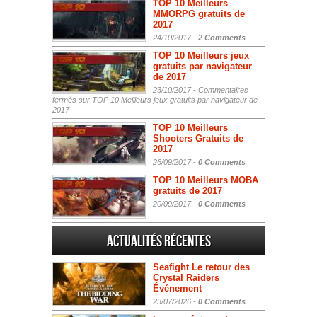
TOP 10 Meilleurs
MMORPG gratuits de
2017
24/10/2017 -
2 Comments
TOP 10 Meilleurs jeux
gratuits par navigateur
de 2017
23/10/2017 -
Commentaires
fermés
sur TOP 10 Meilleurs jeux gratuits par navigateur de
2017
TOP 10 Meilleurs
Shooters Gratuits de
2017
26/09/2017 -
0 Comments
TOP 10 Meilleurs MOBA
gratuits de 2017
20/09/2017 -
0 Comments
Actualités Récentes
Seafight Le retour des
Crystal Raiders
Événement
23/07/2026 -
0 Comments