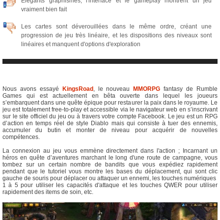
Élégants graphismes, l'interface et le gameplay montrent un jeu
vraiment bien fait
Les cartes sont déverouillées dans le même ordre, créant une
progression de jeu très linéaire, et les dispositions des niveaux sont
linéaires et manquent d'options d'exploration
Nous avons essayé
KingsRoad
, le nouveau
MMORPG
fantasy de Rumble
Games qui est actuellement en bêta ouverte dans lequel les joueurs
s’embarquent dans une quête épique pour restaurer la paix dans le royaume. Le
jeu est totalement free-to-play et accessible via le navigateur web en s’inscrivant
sur le site officiel du jeu ou à travers votre compte Facebook. Le jeu est un RPG
d’action en temps réel de style Diablo mais qui consiste à tuer des ennemis,
accumuler du butin et monter de niveau pour acquérir de nouvelles
compétences.
La connexion au jeu vous emmène directement dans l'action ; Incarnant un
héros en quête d’aventures marchant le long d'une route de campagne, vous
tombez sur un certain nombre de bandits que vous expédiez rapidement
pendant que le tutoriel vous montre les bases du déplacement, qui sont clic
gauche de souris pour déplacer ou attaquer un ennemi, les touches numériques
1 à 5 pour utiliser les capacités d'attaque et les touches QWER pour utiliser
rapidement des items de soin, etc.