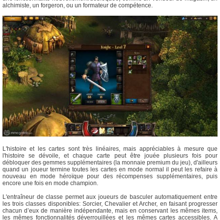
alchimiste, un forgeron, ou un formateur de compétence.
L'histoire et les cartes sont très linéaires, mais appréciables à mesure que
l'histoire se dévoile, et chaque carte peut être jouée plusieurs fois pour
débloquer des gemmes supplémentaires (la monnaie premium du jeu), d'ailleurs
quand un joueur termine toutes les cartes en mode normal il peut les refaire à
nouveau en mode héroïque pour des récompenses supplémentaires, puis
encore une fois en mode champion.
L'entraîneur de classe permet aux joueurs de basculer automatiquement entre
les trois classes disponibles: Sorcier, Chevalier et Archer, en faisant progresser
chacun d’eux de manière indépendante, mais en conservant les mêmes items,
les mêmes fonctionnalités déverrouillées et les mêmes cartes accessibles. A