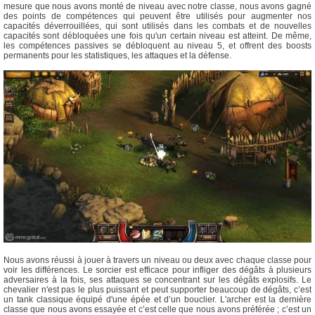
mesure que nous avons monté de niveau avec notre classe, nous avons gagné
des points de compétences qui peuvent être utilisés pour augmenter nos
capacités déverrouillées, qui sont utilisés dans les combats et de nouvelles
capacités sont débloquées une fois qu'un certain niveau est atteint. De même,
les compétences passives se débloquent au niveau 5, et offrent des boosts
permanents pour les statistiques, les attaques et la défense.
Nous avons réussi à jouer à travers un niveau ou deux avec chaque classe pour
voir les différences. Le sorcier est efficace pour infliger des dégâts à plusieurs
adversaires à la fois, ses attaques se concentrant sur les dégâts explosifs. Le
chevalier n'est pas le plus puissant et peut supporter beaucoup de dégâts, c’est
un tank classique équipé d'une épée et d’un bouclier. L'archer est la dernière
classe que nous avons essayée et c’est celle que nous avons préférée ; c’est un