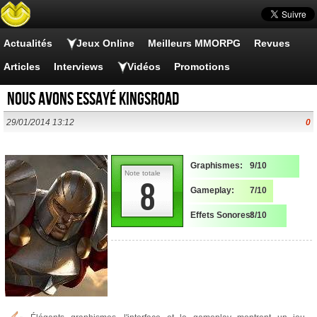
Actualités
Jeux Online
Meilleurs MMORPG
Revues
Articles
Interviews
Vidéos
Promotions
Nous avons essayé KingsRoad
29/01/2014 13:12
0
Graphismes:
9/10
Note totale
8
Gameplay:
7/10
Effets Sonores:
8/10