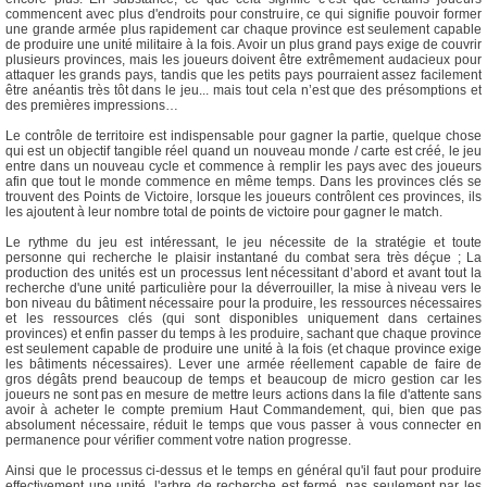
commencent avec plus d'endroits pour construire, ce qui signifie pouvoir former
une grande armée plus rapidement car chaque province est seulement capable
de produire une unité militaire à la fois. Avoir un plus grand pays exige de couvrir
plusieurs provinces, mais les joueurs doivent être extrêmement audacieux pour
attaquer les grands pays, tandis que les petits pays pourraient assez facilement
être anéantis très tôt dans le jeu... mais tout cela n’est que des présomptions et
des premières impressions…
Le contrôle de territoire est indispensable pour gagner la partie, quelque chose
qui est un objectif tangible réel quand un nouveau monde / carte est créé, le jeu
entre dans un nouveau cycle et commence à remplir les pays avec des joueurs
afin que tout le monde commence en même temps. Dans les provinces clés se
trouvent des Points de Victoire, lorsque les joueurs contrôlent ces provinces, ils
les ajoutent à leur nombre total de points de victoire pour gagner le match.
Le rythme du jeu est intéressant, le jeu nécessite de la stratégie et toute
personne qui recherche le plaisir instantané du combat sera très déçue ; La
production des unités est un processus lent nécessitant d’abord et avant tout la
recherche d'une unité particulière pour la déverrouiller, la mise à niveau vers le
bon niveau du bâtiment nécessaire pour la produire, les ressources nécessaires
et les ressources clés (qui sont disponibles uniquement dans certaines
provinces) et enfin passer du temps à les produire, sachant que chaque province
est seulement capable de produire une unité à la fois (et chaque province exige
les bâtiments nécessaires). Lever une armée réellement capable de faire de
gros dégâts prend beaucoup de temps et beaucoup de micro gestion car les
joueurs ne sont pas en mesure de mettre leurs actions dans la file d'attente sans
avoir à acheter le compte premium Haut Commandement, qui, bien que pas
absolument nécessaire, réduit le temps que vous passer à vous connecter en
permanence pour vérifier comment votre nation progresse.
Ainsi que le processus ci-dessus et le temps en général qu'il faut pour produire
effectivement une unité, l'arbre de recherche est fermé, pas seulement par les