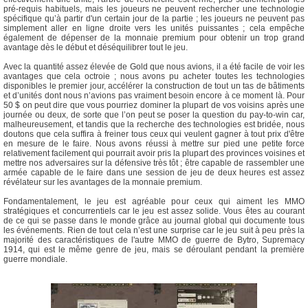
pré-requis habituels, mais les joueurs ne peuvent rechercher une technologie
spécifique qu’à partir d'un certain jour de la partie ; les joueurs ne peuvent pas
simplement aller en ligne droite vers les unités puissantes ; cela empêche
également de dépenser de la monnaie premium pour obtenir un trop grand
avantage dès le début et déséquilibrer tout le jeu.
Avec la quantité assez élevée de Gold que nous avions, il a été facile de voir les
avantages que cela octroie ; nous avons pu acheter toutes les technologies
disponibles le premier jour, accélérer la construction de tout un tas de bâtiments
et d’unités dont nous n’avions pas vraiment besoin encore à ce moment là. Pour
50 $ on peut dire que vous pourriez dominer la plupart de vos voisins après une
journée ou deux, de sorte que l’on peut se poser la question du pay-to-win car,
malheureusement, et tandis que la recherche des technologies est bridée, nous
doutons que cela suffira à freiner tous ceux qui veulent gagner à tout prix d'être
en mesure de le faire. Nous avons réussi à mettre sur pied une petite force
relativement facilement qui pourrait avoir pris la plupart des provinces voisines et
mettre nos adversaires sur la défensive très tôt ; être capable de rassembler une
armée capable de le faire dans une session de jeu de deux heures est assez
révélateur sur les avantages de la monnaie premium.
Fondamentalement, le jeu est agréable pour ceux qui aiment les MMO
stratégiques et concurrentiels car le jeu est assez solide. Vous êtes au courant
de ce qui se passe dans le monde grâce au journal global qui documente tous
les événements. Rien de tout cela n’est une surprise car le jeu suit à peu près la
majorité des caractéristiques de l'autre MMO de guerre de Bytro, Supremacy
1914, qui est le même genre de jeu, mais se déroulant pendant la première
guerre mondiale.