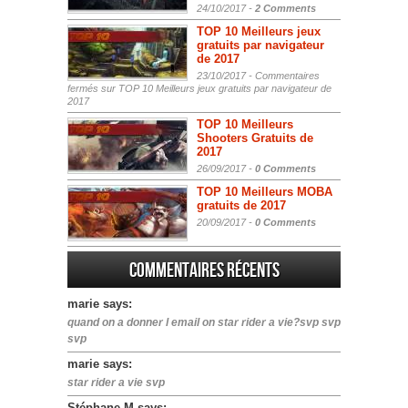
24/10/2017 -
2 Comments
TOP 10 Meilleurs jeux
gratuits par navigateur
de 2017
23/10/2017 -
Commentaires
fermés
sur TOP 10 Meilleurs jeux gratuits par navigateur de
2017
TOP 10 Meilleurs
Shooters Gratuits de
2017
26/09/2017 -
0 Comments
TOP 10 Meilleurs MOBA
gratuits de 2017
20/09/2017 -
0 Comments
Commentaires récents
marie says:
quand on a donner l email on star rider a vie?svp svp
svp
marie says:
star rider a vie svp
Stéphane M says: