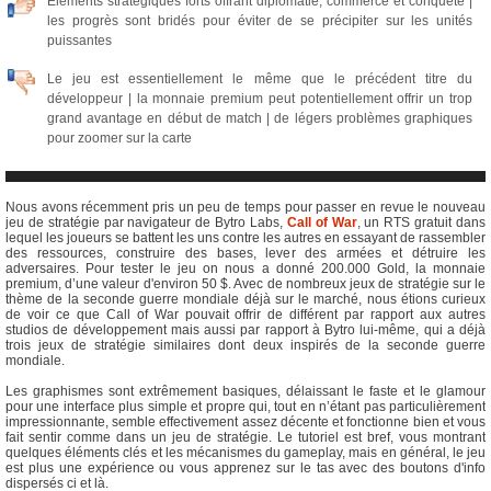
Eléments stratégiques forts offrant diplomatie, commerce et conquête |
les progrès sont bridés pour éviter de se précipiter sur les unités
puissantes
Le jeu est essentiellement le même que le précédent titre du
développeur | la monnaie premium peut potentiellement offrir un trop
grand avantage en début de match | de légers problèmes graphiques
pour zoomer sur la carte
Nous avons récemment pris un peu de temps pour passer en revue le nouveau
jeu de stratégie par navigateur de Bytro Labs,
Call of War
, un RTS gratuit dans
lequel les joueurs se battent les uns contre les autres en essayant de rassembler
des ressources, construire des bases, lever des armées et détruire les
adversaires. Pour tester le jeu on nous a donné 200.000 Gold, la monnaie
premium, d’une valeur d'environ 50 $. Avec de nombreux jeux de stratégie sur le
thème de la seconde guerre mondiale déjà sur le marché, nous étions curieux
de voir ce que Call of War pouvait offrir de différent par rapport aux autres
studios de développement mais aussi par rapport à Bytro lui-même, qui a déjà
trois jeux de stratégie similaires dont deux inspirés de la seconde guerre
mondiale.
Les graphismes sont extrêmement basiques, délaissant le faste et le glamour
pour une interface plus simple et propre qui, tout en n’étant pas particulièrement
impressionnante, semble effectivement assez décente et fonctionne bien et vous
fait sentir comme dans un jeu de stratégie. Le tutoriel est bref, vous montrant
quelques éléments clés et les mécanismes du gameplay, mais en général, le jeu
est plus une expérience ou vous apprenez sur le tas avec des boutons d'info
dispersés ci et là.