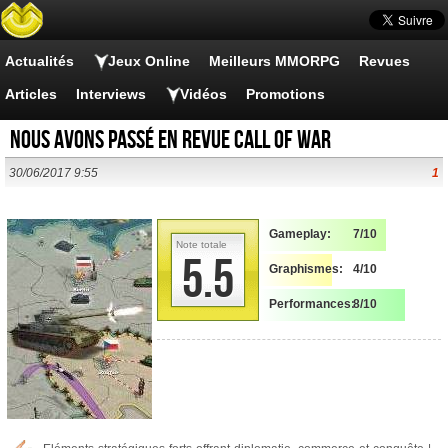
Actualités
Jeux Online
Meilleurs MMORPG
Revues
Articles
Interviews
Vidéos
Promotions
Nous avons passé en revue Call of War
30/06/2017 9:55
1
Gameplay:
7/10
Note totale
5.5
Graphismes:
4/10
Performances:
8/10