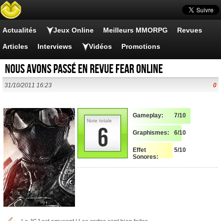
Actualités
Jeux Online
Meilleurs MMORPG
Revues
Articles
Interviews
Vidéos
Promotions
Nous avons passé en revue FEAR Online
31/10/2011 16:23
0
Gameplay:
7/10
Note totale
6
Graphismes:
6/10
Effet
5/10
Sonores: