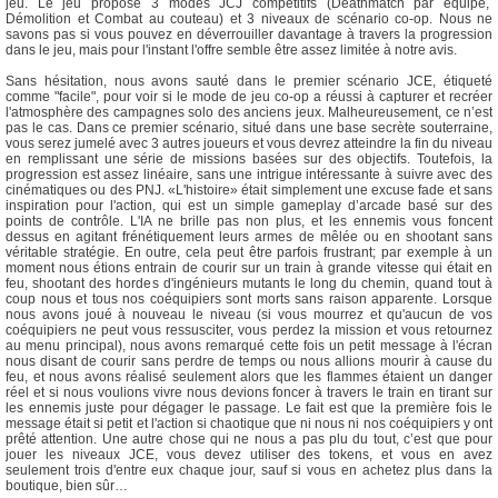
jeu. Le jeu propose 3 modes JCJ compétitifs (Deathmatch par équipe,
Démolition et Combat au couteau) et 3 niveaux de scénario co-op. Nous ne
savons pas si vous pouvez en déverrouiller davantage à travers la progression
dans le jeu, mais pour l'instant l'offre semble être assez limitée à notre avis.
Sans hésitation, nous avons sauté dans le premier scénario JCE, étiqueté
comme "facile", pour voir si le mode de jeu co-op a réussi à capturer et recréer
l'atmosphère des campagnes solo des anciens jeux. Malheureusement, ce n’est
pas le cas. Dans ce premier scénario, situé dans une base secrète souterraine,
vous serez jumelé avec 3 autres joueurs et vous devrez atteindre la fin du niveau
en remplissant une série de missions basées sur des objectifs. Toutefois, la
progression est assez linéaire, sans une intrigue intéressante à suivre avec des
cinématiques ou des PNJ. «L'histoire» était simplement une excuse fade et sans
inspiration pour l'action, qui est un simple gameplay d’arcade basé sur des
points de contrôle. L'IA ne brille pas non plus, et les ennemis vous foncent
dessus en agitant frénétiquement leurs armes de mêlée ou en shootant sans
véritable stratégie. En outre, cela peut être parfois frustrant; par exemple à un
moment nous étions entrain de courir sur un train à grande vitesse qui était en
feu, shootant des hordes d'ingénieurs mutants le long du chemin, quand tout à
coup nous et tous nos coéquipiers sont morts sans raison apparente. Lorsque
nous avons joué à nouveau le niveau (si vous mourrez et qu'aucun de vos
coéquipiers ne peut vous ressusciter, vous perdez la mission et vous retournez
au menu principal), nous avons remarqué cette fois un petit message à l'écran
nous disant de courir sans perdre de temps ou nous allions mourir à cause du
feu, et nous avons réalisé seulement alors que les flammes étaient un danger
réel et si nous voulions vivre nous devions foncer à travers le train en tirant sur
les ennemis juste pour dégager le passage. Le fait est que la première fois le
message était si petit et l'action si chaotique que ni nous ni nos coéquipiers y ont
prêté attention. Une autre chose qui ne nous a pas plu du tout, c’est que pour
jouer les niveaux JCE, vous devez utiliser des tokens, et vous en avez
seulement trois d'entre eux chaque jour, sauf si vous en achetez plus dans la
boutique, bien sûr…