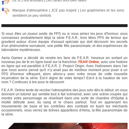
Le JCJ est amusant | Les cartes sont bien faites
Manque d'atmosphère | JCE pas inspiré | Les graphismes et les sons
semblent un peu vieillots
Si vous êtes un joueur avide de FPS ou si vous aimez les jeux d'horreur, vous
connaissez probablement déjà la série F.E.A.R., trois titres FPS de terreur qui
gravitent autour d'une équipe d'assaut spéciale qui doit découvrir les secrets
d’un phénomène surnaturel, une petite fille paranormale, et des expériences de
laboratoire mystérieuses.
Aeria Games a décidé de rendre les fans de F.E.A.R. heureux en sortant un
nouveau jeu de tir en ligne basé sur la franchise:
FEAR Online
, avec une histoire
en ligne qui est parallèle à F.E.A.R. 2: Project Origin. Avec Halloween dans l'air
que nous avons pensé qu'il n’y avait pas de meilleur moment pour jouer à un
FPS d'horreur effrayant, alors allons-y avec notre revue de cette nouvelle
incarnation de la série. Est-il digne de votre temps? Est-il à la hauteur de son
nom ? Continuez à lire pour le découvrir.
F.E.A.R. Online tente de recréer l'atmosphère des jeux solo dès le début, en vous
donnant un tutoriel qui semble tout à fait scénarisé, avec une scène coupée qui
montre votre personnage se réveillant dans une sorte de chambre d'hôpital à
moitié détruite avec du sang et le chaos partout. Tout en apprenant les
mouvements de base et les contrôles des combats en tuant les méchants
occasionnels, vous verrez de brèves apparitions d'Alma, la fille paranormale de
la série.