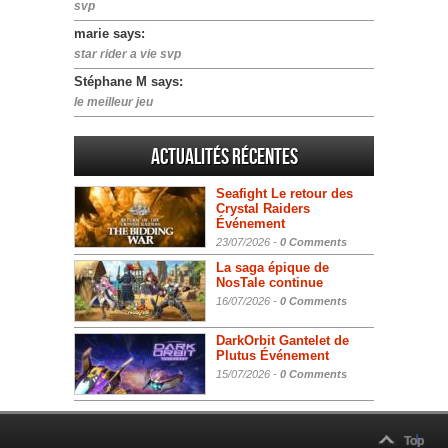
svp
marie says:
star rider a vie svp
Stéphane M says:
le meilleur jeu
Actualités Récentes
Seafight Le retour des
Crystal Raiders
Événement
23/07/2026 -
0 Comments
La saga épique de
NosTale continue
16/07/2026 -
0 Comments
DarkOrbit Gantelet de
Plutus Événement
15/07/2026 -
0 Comments
Top