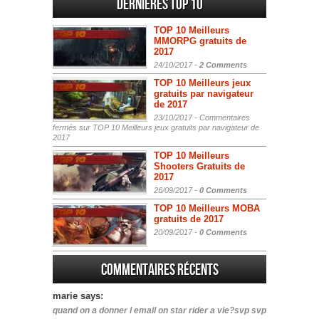
Dernières Top 10
TOP 10 Meilleurs
MMORPG gratuits de
2017
24/10/2017 -
2 Comments
TOP 10 Meilleurs jeux
gratuits par navigateur
de 2017
23/10/2017 -
Commentaires
fermés
sur TOP 10 Meilleurs jeux gratuits par navigateur de
2017
TOP 10 Meilleurs
Shooters Gratuits de
2017
26/09/2017 -
0 Comments
TOP 10 Meilleurs MOBA
gratuits de 2017
20/09/2017 -
0 Comments
Commentaires récents
marie says:
quand on a donner l email on star rider a vie?svp svp