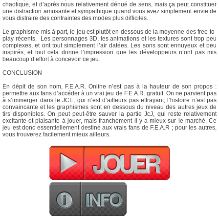
chaotique, et d’après nous relativement dénué de sens, mais ça peut constituer
une distraction amusante et sympathique quand vous avez simplement envie de
vous distraire des contraintes des modes plus difficiles.
Le graphisme mis à part, le jeu est plutôt en dessous de la moyenne des free-to-
play récents. Les personnages 3D, les animations et les textures sont trop peu
complexes, et ont tout simplement l’air datées. Les sons sont ennuyeux et peu
inspirés, et tout cela donne l’impression que les développeurs n’ont pas mis
beaucoup d’effort à concevoir ce jeu.
CONCLUSION
En dépit de son nom, F.E.A.R. Online n’est pas à la hauteur de son propos :
permettre aux fans d’accéder à un vrai jeu de F.E.A.R. gratuit. On ne parvient pas
à s’immerger dans le JCE, qui n’est d’ailleurs pas effrayant, l’histoire n’est pas
convaincante et les graphismes sont en dessous du niveau des autres jeux de
tirs disponibles. On peut peut-être sauver la partie JcJ, qui reste relativement
excitante et plaisante à jouer, mais franchement il y a mieux sur le marché. Ce
jeu est donc essentiellement destiné aux vrais fans de F.E.A.R ; pour les autres,
vous trouverez facilement mieux ailleurs.