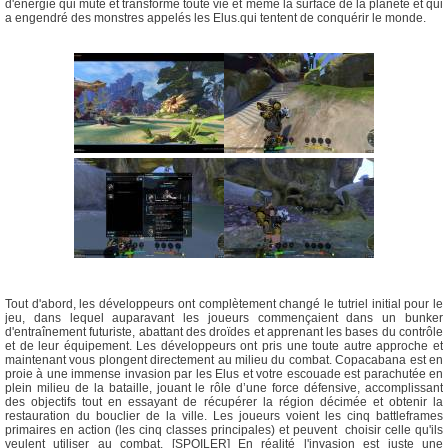
d'énergie qui mute et transforme toute vie et même la surface de la planète et qui
a engendré des monstres appelés les Elus.qui tentent de conquérir le monde.
Tout d'abord, les développeurs ont complètement changé le tutriel initial pour le
jeu, dans lequel auparavant les joueurs commençaient dans un bunker
d'entraînement futuriste, abattant des droïdes et apprenant les bases du contrôle
et de leur équipement. Les développeurs ont pris une toute autre approche et
maintenant vous plongent directement au milieu du combat. Copacabana est en
proie à une immense invasion par les Elus et votre escouade est parachutée en
plein milieu de la bataille, jouant le rôle d’une force défensive, accomplissant
des objectifs tout en essayant de récupérer la région décimée et obtenir la
restauration du bouclier de la ville. Les joueurs voient les cinq battleframes
primaires en action (les cinq classes principales) et peuvent choisir celle qu'ils
veulent utiliser au combat. [SPOILER] En réalité l'invasion est juste une