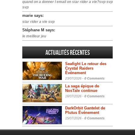
quand on a donner l email on star rider a vie?svp svp
svp
marie says:
star rider a vie svp
Stéphane M says:
le meilleur jeu
Actualités Récentes
Seafight Le retour des
Crystal Raiders
Événement
23/07/2026 -
0 Comments
La saga épique de
NosTale continue
16/07/2026 -
0 Comments
DarkOrbit Gantelet de
Plutus Événement
15/07/2026 -
0 Comments