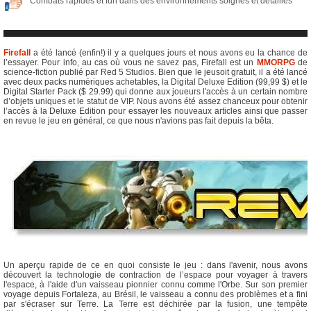
Combats rapides et fun dans des environnements soignés et détaillés
Firefall
a été lancé (enfin!) il y a quelques jours et nous avons eu la chance de
l’essayer. Pour info, au cas où vous ne savez pas, Firefall est un
MMORPG
de
science-fiction publié par Red 5 Studios. Bien que le jeusoit gratuit, il a été lancé
avec deux packs numériques achetables, la Digital Deluxe Edition (99,99 $) et le
Digital Starter Pack ($ 29.99) qui donne aux joueurs l'accès à un certain nombre
d’objets uniques et le statut de VIP. Nous avons été assez chanceux pour obtenir
l’accès à la Deluxe Edition pour essayer les nouveaux articles ainsi que passer
en revue le jeu en général, ce que nous n'avions pas fait depuis la bêta.
Un aperçu rapide de ce en quoi consiste le jeu : dans l'avenir, nous avons
découvert la technologie de contraction de l’espace pour voyager à travers
l'espace, à l'aide d'un vaisseau pionnier connu comme l'Orbe. Sur son premier
voyage depuis Fortaleza, au Brésil, le vaisseau a connu des problèmes et a fini
par s'écraser sur Terre. La Terre est déchirée par la fusion, une tempête