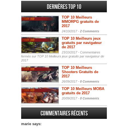
Dernières Top 10
TOP 10 Meilleurs
MMORPG gratuits de
2017
24/10/2017 -
2 Comments
TOP 10 Meilleurs jeux
gratuits par navigateur
de 2017
23/10/2017 -
Commentaires
fermés
sur TOP 10 Meilleurs jeux gratuits par navigateur de
2017
TOP 10 Meilleurs
Shooters Gratuits de
2017
26/09/2017 -
0 Comments
TOP 10 Meilleurs MOBA
gratuits de 2017
20/09/2017 -
0 Comments
Commentaires récents
marie says: