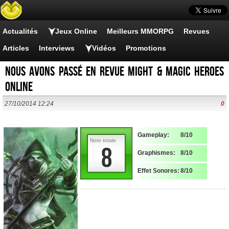
Actualités
Jeux Online
Meilleurs MMORPG
Revues
Articles
Interviews
Vidéos
Promotions
Nous avons passé en revue Might & Magic Heroes
Online
27/10/2014 12:24
0
Gameplay:
8/10
Note totale
8
Graphismes:
8/10
Effet Sonores:
8/10