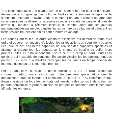
Tout commence avec une attaque sur ce qui semble être un bastion du Havre ;
devant nous un gros gardien bloque l’entrée nous sommes obligés de le
combattre, obtenant un avant- goût du combat. Pendant le combat apparait une
carte constituée de différents hexagones avec une variété de caractéristiques de
terrain qui ajoutent à l'élément tactique du combat alors que les joueurs
manœuvrent dessus en bloquant les lignes de mire des attaques et déjouant les
tactiques des troupes ennemies pour prendre l’avantage.
Les troupes ont toutes un ordre aléatoire d’initiative qui détermine dans quel
ordre elles seront en mesure d'effectuer toutes les actions au cours de la bataille.
Les joueurs ont des héros capables de réaliser des capacités spéciales et
attaquer à chaque tour les troupes sur le champ de bataille ou buffer leurs
propres unités. La bataille continue jusqu'à ce qu'un camp ait perdu toutes ces
unités et est incapable de continuer. En cas de victoire, les joueurs gagnent des
points d’EXP ainsi que d'autres récompenses de temps en temps comme de
monnaie du jeu ou de la monnaie premium.
Entrant dans le vif du sujet, la partie principale du jeu où d'autres joueurs
couraient partout, nous avons pris notre première quête. Alors que le
déplacement dans le monde est semblable à celui d'un RPG isométrique top-
down classique où tous les combats ont lieu dans des zones instanciées, les
joueurs peuvent se regrouper au sein de groupes et combiner leurs forces pour
affronter les ennemis.