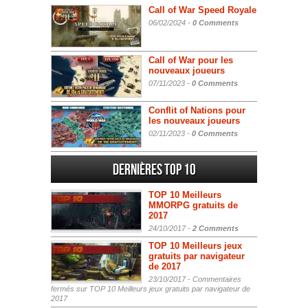
Call of War Speed Royale
06/02/2024 -
0 Comments
Call of War pour les
nouveaux joueurs
07/11/2023 -
0 Comments
Conflit of Nations pour
les nouveaux joueurs
02/11/2023 -
0 Comments
Dernières Top 10
TOP 10 Meilleurs
MMORPG gratuits de
2017
24/10/2017 -
2 Comments
TOP 10 Meilleurs jeux
gratuits par navigateur
de 2017
23/10/2017 -
Commentaires
fermés
sur TOP 10 Meilleurs jeux gratuits par navigateur de
2017