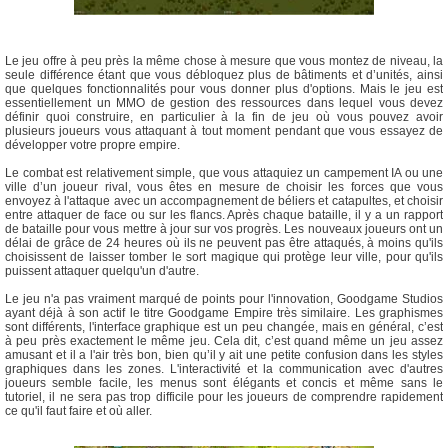
Le jeu offre à peu près la même chose à mesure que vous montez de niveau, la
seule différence étant que vous débloquez plus de bâtiments et d’unités, ainsi
que quelques fonctionnalités pour vous donner plus d'options. Mais le jeu est
essentiellement un MMO de gestion des ressources dans lequel vous devez
définir quoi construire, en particulier à la fin de jeu où vous pouvez avoir
plusieurs joueurs vous attaquant à tout moment pendant que vous essayez de
développer votre propre empire.
Le combat est relativement simple, que vous attaquiez un campement IA ou une
ville d’un joueur rival, vous êtes en mesure de choisir les forces que vous
envoyez à l'attaque avec un accompagnement de béliers et catapultes, et choisir
entre attaquer de face ou sur les flancs. Après chaque bataille, il y a un rapport
de bataille pour vous mettre à jour sur vos progrès. Les nouveaux joueurs ont un
délai de grâce de 24 heures où ils ne peuvent pas être attaqués, à moins qu'ils
choisissent de laisser tomber le sort magique qui protège leur ville, pour qu'ils
puissent attaquer quelqu'un d'autre.
Le jeu n'a pas vraiment marqué de points pour l'innovation, Goodgame Studios
ayant déjà à son actif le titre Goodgame Empire très similaire. Les graphismes
sont différents, l'interface graphique est un peu changée, mais en général, c’est
à peu près exactement le même jeu. Cela dit, c’est quand même un jeu assez
amusant et il a l'air très bon, bien qu’il y ait une petite confusion dans les styles
graphiques dans les zones. L'interactivité et la communication avec d'autres
joueurs semble facile, les menus sont élégants et concis et même sans le
tutoriel, il ne sera pas trop difficile pour les joueurs de comprendre rapidement
ce qu'il faut faire et où aller.