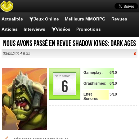
Actualités
Jeux Online
Meilleurs MMORPG
Revues
Articles
Interviews
Vidéos
Promotions
Nous avons passé en revue Shadow Kings: Dark Ages
03/09/2014 9:55
0
Gameplay:
6/10
Note totale
6
Graphismes:
6/10
Effet
5/10
Sonores: