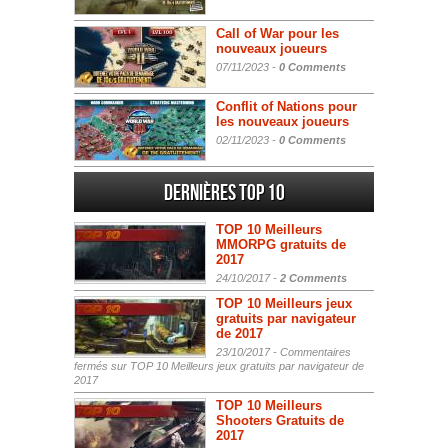
Call of War pour les
nouveaux joueurs
07/11/2023 -
0 Comments
Conflit of Nations pour
les nouveaux joueurs
02/11/2023 -
0 Comments
Dernières Top 10
TOP 10 Meilleurs
MMORPG gratuits de
2017
24/10/2017 -
2 Comments
TOP 10 Meilleurs jeux
gratuits par navigateur
de 2017
23/10/2017 -
Commentaires
fermés
sur TOP 10 Meilleurs jeux gratuits par navigateur de
2017
TOP 10 Meilleurs
Shooters Gratuits de
2017