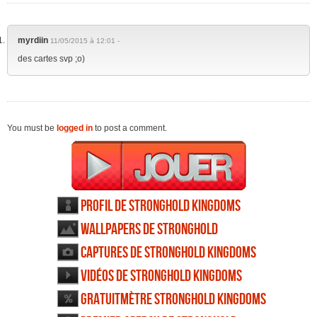
myrdiin
11/05/2015 à 12:01 -
des cartes svp ;o)
You must be
logged in
to post a comment.
Profil de Stronghold Kingdoms
Wallpapers de Stronghold
Kingdoms
Captures de Stronghold Kingdoms
Vidéos de Stronghold Kingdoms
Gratuitmètre Stronghold Kingdoms