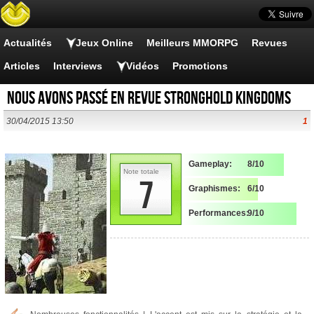
Actualités
Jeux Online
Meilleurs MMORPG
Revues
Articles
Interviews
Vidéos
Promotions
Nous avons passé en revue Stronghold Kingdoms
30/04/2015 13:50
1
Gameplay:
8/10
Note totale
7
Graphismes:
6/10
Performances:
9/10