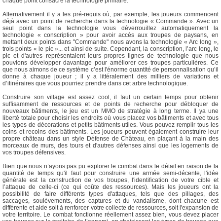
chaque point consacré la technologie primaire.
Alternativement il y a les pré-requis où, par exemple, les joueurs commencent
déjà avec un point de recherche dans la technologie « Commande ». Avec un
seul point dans la technologie vous déverrouillez automatiquement la
technologie « conscription » pour avoir accès aux troupes de paysans, en
mettant deux points dans "Commande" nous avons la technologie « Arc long »,
trois points « le pic »... et ainsi de suite. Cependant, la conscription, l’arc long, le
pic et d'autres représentaient leurs propres lignes de technologie que nous
pouvions développer davantage pour améliorer ces troupes particulières. Ce
que nous aimons de ce système c’est l'énorme quantité de personnalisation qu’il
donne à chaque joueur ; il y a littéralement des milliers de variations et
d’itinéraires que vous pourriez prendre dans cet arbre technologique.
Construire son village est assez cool, il faut un certain temps pour obtenir
suffisamment de ressources et de points de recherche pour débloquer de
nouveaux bâtiments, le jeu est un MMO de stratégie à long terme. Il ya une
liberté totale pour choisir les endroits où vous placez vos bâtiments et avec tous
les types de décorations et petits bâtiments utiles. Vous pouvez remplir tous les
coins et recoins des bâtiments. Les joueurs peuvent également construire leur
propre château dans un style Défense de Château, en plaçant à la main des
morceaux de murs, des tours et d'autres défenses ainsi que les logements de
vos troupes défensives.
Bien que nous n’ayons pas pu explorer le combat dans le détail en raison de la
quantité de temps qu'il faut pour construire une armée semi-décente, l'idée
générale est la construction de vos troupes, l'identification de votre cible et
l’attaque de celle-ci (ce qui coûte des ressources). Mais les joueurs ont la
possibilité de faire différents types d'attaques, tels que des pillages, des
saccages, soulèvements, des captures et du vandalisme, dont chacune est
différente et aide soit à renforcer votre collecte de ressources, soit l'expansion de
votre territoire. Le combat fonctionne réellement assez bien, vous devez placer