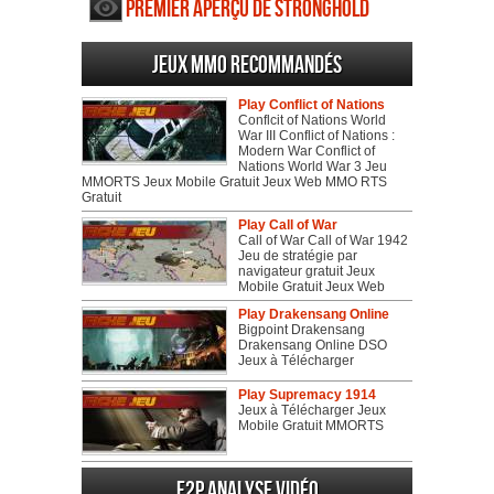
Premier aperçu de Stronghold
Kingdoms
Jeux MMO recommandés
Play Conflict of Nations
Conflcit of Nations World
War III Conflict of Nations :
Modern War Conflict of
Nations World War 3 Jeu
MMORTS Jeux Mobile Gratuit Jeux Web MMO RTS
Gratuit
Play Call of War
Call of War Call of War 1942
Jeu de stratégie par
navigateur gratuit Jeux
Mobile Gratuit Jeux Web
Play Drakensang Online
Bigpoint Drakensang
Drakensang Online DSO
Jeux à Télécharger
Play Supremacy 1914
Jeux à Télécharger Jeux
Mobile Gratuit MMORTS
F2P Analyse vidéo