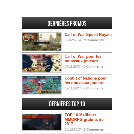
Dernières promos
Call of War Speed Royale
06/02/2024 -
0 Comments
Call of War pour les
nouveaux joueurs
07/11/2023 -
0 Comments
Conflit of Nations pour
les nouveaux joueurs
02/11/2023 -
0 Comments
Dernières Top 10
TOP 10 Meilleurs
MMORPG gratuits de
2017
24/10/2017 -
2 Comments