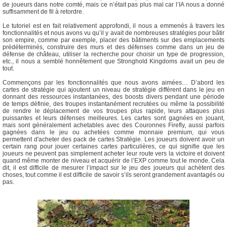
de joueurs dans notre comté, mais ce n’était pas plus mal car l’IA nous a donné
suffisamment de fil à retordre.
Le tutoriel est en fait relativement approfondi, il nous a emmenés à travers les
fonctionnalités et nous avons vu qu’il y avait de nombreuses stratégies pour bâtir
son empire, comme par exemple, placer des bâtiments sur des emplacements
prédéterminés, construire des murs et des défenses comme dans un jeu de
défense de château, utiliser la recherche pour choisir un type de progression,
etc., il nous a semblé honnêtement que Stronghold Kingdoms avait un peu de
tout.
Commençons par les fonctionnalités que nous avons aimées… D’abord les
cartes de stratégie qui ajoutent un niveau de stratégie différent dans le jeu en
donnant des ressources instantanées, des boosts divers pendant une période
de temps définie, des troupes instantanément recrutées ou même la possibilité
de rendre le déplacement de vos troupes plus rapide, leurs attaques plus
puissantes et leurs défenses meilleures. Les cartes sont gagnées en jouant,
mais sont généralement achetables avec des Couronnes Firefly, aussi parfois
gagnées dans le jeu ou achetées comme monnaie premium, qui vous
permettent d'acheter des pack de cartes Stratégie. Les joueurs doivent avoir un
certain rang pour jouer certaines cartes particulières, ce qui signifie que les
joueurs ne peuvent pas simplement acheter leur route vers la victoire et doivent
quand même monter de niveau et acquérir de l’EXP comme tout le monde. Cela
dit, il est difficile de mesurer l’impact sur le jeu des joueurs qui achètent des
choses, tout comme il est difficile de savoir s’ils seront grandement avantagés ou
pas.