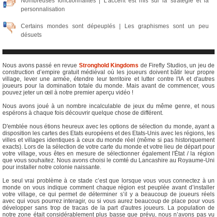
Nombreuses fonctionnalités | L'accent est mis sur la stratégie et la
personnalisation
Certains mondes sont dépeuplés | Les graphismes sont un peu
désuets
Nous avons passé en revue
Stronghold Kingdoms
de Firefly Studios, un jeu de
construction d’empire gratuit médiéval où les joueurs doivent bâtir leur propre
village, lever une armée, étendre leur territoire et lutter contre l'IA et d'autres
joueurs pour la domination totale du monde. Mais avant de commencer, vous
pouvez jeter un œil à notre premier aperçu vidéo !
Nous avons joué à un nombre incalculable de jeux du même genre, et nous
espérons à chaque fois découvrir quelque chose de différent.
D'emblée nous étions heureux avec les options de sélection du monde, ayant a
disposition les cartes des Etats européens et des Etats-Unis avec les régions, les
villes et villages identiques à ceux du monde réel (même si pas historiquement
exacts). Lors de la sélection de votre carte du monde et votre lieu de départ pour
votre village, vous êtes en mesure de sélectionner également l'État / la région
que vous souhaitez. Nous avons choisi le comté du Lancashire au Royaume-Uni
pour installer notre colonie naissante.
Le seul vrai problème à ce stade c’est que lorsque vous vous connectez à un
monde on vous indique comment chaque région est peuplée avant d’installer
votre village, ce qui permet de déterminer s’il y a beaucoup de joueurs réels
avec qui vous pourrez interagir, ou si vous aurez beaucoup de place pour vous
développer sans trop de tracas de la part d'autres joueurs. La population de
notre zone était considérablement plus basse que prévu, nous n’avons pas vu