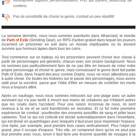
Atmosphère lugubre, personnalisation, PNJ qui parlent, beaucoup de
contenu
Pas de possibilité de choisir le genre, combat un peu répétitif
La semaine dernière, nous nous sommes aventurés dans Wraeclast, le monde
de
Path of Exile
(Grinding Gear), un RPG d'action gratuit dans lequel les joueurs
incarnent un prisonnier en exil dans un monde impitoyable où ils doivent
survivre aux horreurs tapies dans tous les coins.
Tout commence sur un bateau où les prisonniers peuvent choisir leur classe à
partir de personnages pré-générés, chacun avec son propre background. Nous
ne sommes pas particulièrement fans de ne pas être en mesure de créer notre
propre personnage et choisir le genre, mais connaissant le genre dont fait partie
Path of Exile, dans l'esprit des jeux comme Diablo, nous ne nous attendions pas
à autre chose. De toutes les histoires sur le passé des personnages, nous avons
opté pour la sorcière, parce que l'idée d'être en mesure de contrôler les morts
nous a toujours attiré.
Après un naufrage, nous nous sommes retrouvés sur une plage avec un autre
survivant qui n'a pas tardé à mourir aux mains de créatures qui n'étaient autres
que les noyés dans l'accident. Pour une raison inconnue de nous, ils sont
revenus à la vie et se sont transformés en monstres. Et ce fut notre première
expérience de combat : pourfendre des ennemis assoiffés de sang et piller leurs
cadavres. Tout ce qui est collecté est stocké automatiquement dans l'inventaire,
qui est divisé en quadrillages avec lesquels il faut jouer pour maximiser l'espace.
Une épée, par exemple, peut prendre trois cases verticalement. Plus l'objet est
grand, plus il occupe d'espace. Très vite, on comprend donc qu'on ne peut pas
tout prendre avec nous, sinon il faut faire une énorme quantité de voyages à la