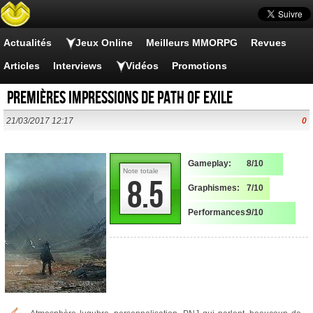
Actualités
Jeux Online
Meilleurs MMORPG
Revues
Articles
Interviews
Vidéos
Promotions
Premières impressions de Path of Exile
21/03/2017 12:17
0
Gameplay:
8/10
Note totale
8.5
Graphismes:
7/10
Performances:
9/10