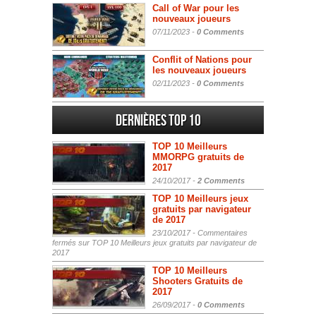
Call of War pour les
nouveaux joueurs
07/11/2023 -
0 Comments
Conflit of Nations pour
les nouveaux joueurs
02/11/2023 -
0 Comments
Dernières Top 10
TOP 10 Meilleurs
MMORPG gratuits de
2017
24/10/2017 -
2 Comments
TOP 10 Meilleurs jeux
gratuits par navigateur
de 2017
23/10/2017 -
Commentaires
fermés
sur TOP 10 Meilleurs jeux gratuits par navigateur de
2017
TOP 10 Meilleurs
Shooters Gratuits de
2017
26/09/2017 -
0 Comments