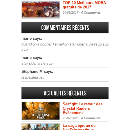
TOP 10 Meilleurs MOBA
gratuits de 2017
20/09/2017 -
0 Comments
Commentaires récents
marie says:
quand on a donner l email on star rider a vie?svp svp
svp
marie says:
star rider a vie svp
Stéphane M says:
le meilleur jeu
Actualités Récentes
Seafight Le retour des
Crystal Raiders
Événement
23/07/2026 -
0 Comments
La saga épique de
NosTale continue