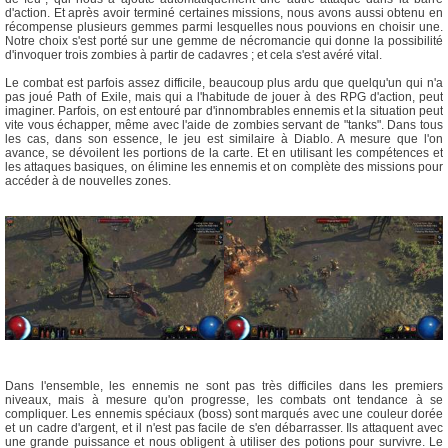
d'action. Et après avoir terminé certaines missions, nous avons aussi obtenu en
récompense plusieurs gemmes parmi lesquelles nous pouvions en choisir une.
Notre choix s'est porté sur une gemme de nécromancie qui donne la possibilité
d'invoquer trois zombies à partir de cadavres ; et cela s'est avéré vital.
Le combat est parfois assez difficile, beaucoup plus ardu que quelqu'un qui n'a
pas joué Path of Exile, mais qui a l'habitude de jouer à des RPG d'action, peut
imaginer. Parfois, on est entouré par d'innombrables ennemis et la situation peut
vite vous échapper, même avec l'aide de zombies servant de "tanks". Dans tous
les cas, dans son essence, le jeu est similaire à Diablo. A mesure que l'on
avance, se dévoilent les portions de la carte. Et en utilisant les compétences et
les attaques basiques, on élimine les ennemis et on complète des missions pour
accéder à de nouvelles zones.
Dans l'ensemble, les ennemis ne sont pas très difficiles dans les premiers
niveaux, mais à mesure qu'on progresse, les combats ont tendance à se
compliquer. Les ennemis spéciaux (boss) sont marqués avec une couleur dorée
et un cadre d'argent, et il n'est pas facile de s'en débarrasser. Ils attaquent avec
une grande puissance et nous obligent à utiliser des potions pour survivre. Le