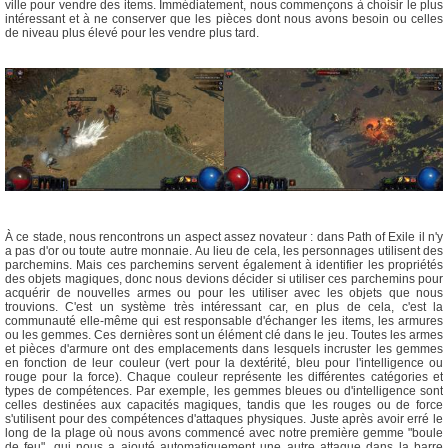
ville pour vendre des items. Immédiatement, nous commençons à choisir le plus
intéressant et à ne conserver que les pièces dont nous avons besoin ou celles
de niveau plus élevé pour les vendre plus tard.
À ce stade, nous rencontrons un aspect assez novateur : dans Path of Exile il n'y
a pas d'or ou toute autre monnaie. Au lieu de cela, les personnages utilisent des
parchemins. Mais ces parchemins servent également à identifier les propriétés
des objets magiques, donc nous devions décider si utiliser ces parchemins pour
acquérir de nouvelles armes ou pour les utiliser avec les objets que nous
trouvions. C'est un système très intéressant car, en plus de cela, c'est la
communauté elle-même qui est responsable d'échanger les items, les armures
ou les gemmes. Ces dernières sont un élément clé dans le jeu. Toutes les armes
et pièces d'armure ont des emplacements dans lesquels incruster les gemmes
en fonction de leur couleur (vert pour la dextérité, bleu pour l'intelligence ou
rouge pour la force). Chaque couleur représente les différentes catégories et
types de compétences. Par exemple, les gemmes bleues ou d'intelligence sont
celles destinées aux capacités magiques, tandis que les rouges ou de force
s'utilisent pour des compétences d'attaques physiques. Juste après avoir erré le
long de la plage où nous avons commencé avec notre première gemme "boule
de feu", qui nous a ajouté automatiquement une autre attaque dans la barre