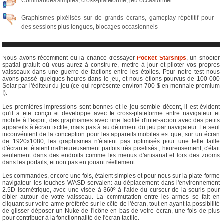
Commandes simples, cross-plateforme, jeu occasionnel
Graphismes pixélisés sur de grands écrans, gameplay répétitif pour
des sessions plus longues, blocages occasionnels
Nous avons récemment eu la chance d'essayer
Pocket Starships
, un shooter
spatial gratuit où vous aurez à construire, mettre à jour et piloter vos propres
vaisseaux dans une guerre de factions entre les étoiles. Pour notre test nous
avons passé quelques heures dans le jeu, et nous étions pourvus de 100 000
Solar par l'éditeur du jeu (ce qui représente environ 700 $ en monnaie premium
!).
Les premières impressions sont bonnes et le jeu semble décent, il est évident
qu'il a été conçu et développé avec le cross-plateforme entre navigateur et
mobile à l'esprit, des graphismes avec une facilité d'inter-action avec des petits
appareils à écran tactile, mais pas à au détriment du jeu par navigateur. Le seul
inconvénient de la conception pour les appareils mobiles est que, sur un écran
de 1920x1080, les graphismes n'étaient pas optimisés pour une telle taille
d'écran et étaient malheureusement parfois très pixelisés ; heureusement, c'était
seulement dans des endroits comme les menus d'artisanat et lors des zooms
dans les portails, et non pas en jouant réellement.
Les commandes, encore une fois, étaient simples et pour nous sur la plate-forme
navigateur les touches WASD servaient au déplacement dans l'environnement
2.5D isométrique, avec une visée à 360º à l'aide du curseur de la souris pour
cibler autour de votre vaisseau. La commutation entre les armes se fait en
cliquant sur votre arme préférée sur le côté de l'écran, tout en ayant la possibilité
de glisser-déposer un Nuke de l'icône en bas de votre écran, une fois de plus
pour contribuer à la fonctionnalité de l'écran tactile.