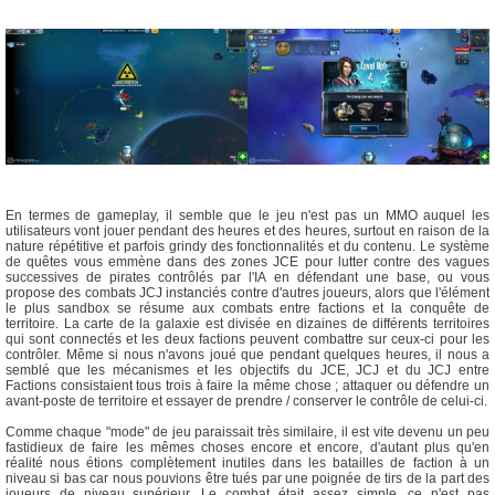
En termes de gameplay, il semble que le jeu n'est pas un MMO auquel les
utilisateurs vont jouer pendant des heures et des heures, surtout en raison de la
nature répétitive et parfois grindy des fonctionnalités et du contenu. Le système
de quêtes vous emmène dans des zones JCE pour lutter contre des vagues
successives de pirates contrôlés par l'IA en défendant une base, ou vous
propose des combats JCJ instanciés contre d'autres joueurs, alors que l'élément
le plus sandbox se résume aux combats entre factions et la conquête de
territoire. La carte de la galaxie est divisée en dizaines de différents territoires
qui sont connectés et les deux factions peuvent combattre sur ceux-ci pour les
contrôler. Même si nous n'avons joué que pendant quelques heures, il nous a
semblé que les mécanismes et les objectifs du JCE, JCJ et du JCJ entre
Factions consistaient tous trois à faire la même chose ; attaquer ou défendre un
avant-poste de territoire et essayer de prendre / conserver le contrôle de celui-ci.
Comme chaque "mode" de jeu paraissait très similaire, il est vite devenu un peu
fastidieux de faire les mêmes choses encore et encore, d'autant plus qu'en
réalité nous étions complètement inutiles dans les batailles de faction à un
niveau si bas car nous pouvions être tués par une poignée de tirs de la part des
joueurs de niveau supérieur. Le combat était assez simple, ce n'est pas