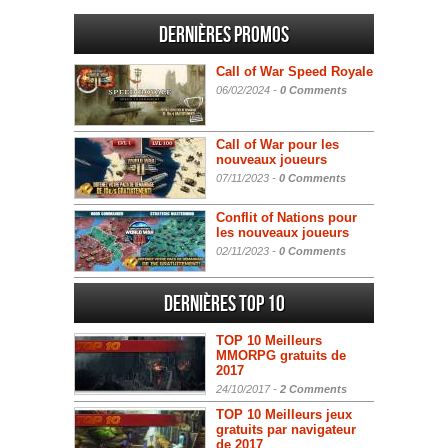
Dernières promos
Call of War Speed Royale
06/02/2024 -
0 Comments
Call of War pour les
nouveaux joueurs
07/11/2023 -
0 Comments
Conflit of Nations pour
les nouveaux joueurs
02/11/2023 -
0 Comments
Dernières Top 10
TOP 10 Meilleurs
MMORPG gratuits de
2017
24/10/2017 -
2 Comments
TOP 10 Meilleurs jeux
gratuits par navigateur
de 2017