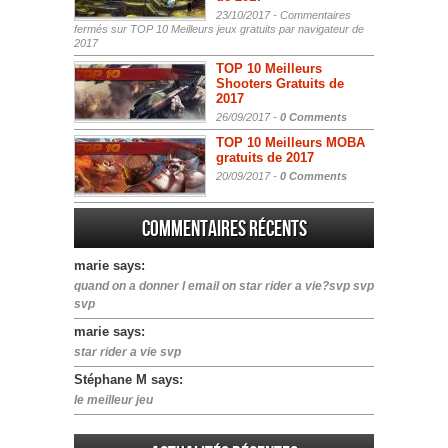
23/10/2017 -
Commentaires
fermés
sur TOP 10 Meilleurs jeux gratuits par navigateur de
2017
TOP 10 Meilleurs
Shooters Gratuits de
2017
26/09/2017 -
0 Comments
TOP 10 Meilleurs MOBA
gratuits de 2017
20/09/2017 -
0 Comments
Commentaires récents
marie says:
quand on a donner l email on star rider a vie?svp svp
svp
marie says:
star rider a vie svp
Stéphane M says:
le meilleur jeu