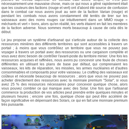
nécessairement une mauvaise chose, mais ce qui nous a gêné rapidement était
que les couleurs des factions (rouge et vert) ont d'abord été source de confusion
dans le combat car nous avons joué au sein de la faction Varian (rouge) et
pendant les combats nous avons constamment été tentés de tirer sur les
vaisseaux avec des noms rouges car intuitivement dans un MMO rouge =
méchants et vert = bons, alors qu'en réalité, les verts étaient en fait les membres
de la faction adverse. Nous sommes morts beaucoup à cause de cela dès le
début.
Le jeu propose un système d'artisanat qui s'articule autour de la collecte des
ressources minières des différents territoires qui sont accessibles à travers un
portail ; à moins que vous contrôliez un territoire que vous ne pouvez pas
voyager à travers un portail avec des ressources ou une cargaison complète et
vous avez donc besoin de contrôler l'avant-poste du territoire minier. Une fois les
ressources acquises et raffinées, nous avons pu concevoir une foule de choses
différentes en utilisant les plans de base par défaut, qui comprenaient les
vaisseaux, les kits de réparation, les missiles, les armes nucléaires et d'autres
consommables et composants pour votre vaisseau. Le crafting des vaisseaux est
coûteux et nécessite beaucoup de ressources ; alors que vous ne pouvez pas
acheter directement des ressources avec la monnaie premium "Solar", si vous
avez 25 % des ressources nécessaires pour concevoir quelque chose, alors
vous pouvez combler ce qui manque avec des Solar. Une fois que l'artisanat
commence la production de vos articles peut prendre entre quelques minutes et
plusieurs heures ; encore une fois, quelque chose qui peut être accéléré de
façon significative en dépensant des Solars, ce qui en fait une monnaie premium
très puissante.