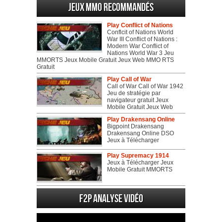
Jeux MMO recommandés
Play Conflict of Nations
Conflcit of Nations World
War III Conflict of Nations :
Modern War Conflict of
Nations World War 3 Jeu
MMORTS Jeux Mobile Gratuit Jeux Web MMO RTS
Gratuit
Play Call of War
Call of War Call of War 1942
Jeu de stratégie par
navigateur gratuit Jeux
Mobile Gratuit Jeux Web
Play Drakensang Online
Bigpoint Drakensang
Drakensang Online DSO
Jeux à Télécharger
Play Supremacy 1914
Jeux à Télécharger Jeux
Mobile Gratuit MMORTS
F2P Analyse vidéo