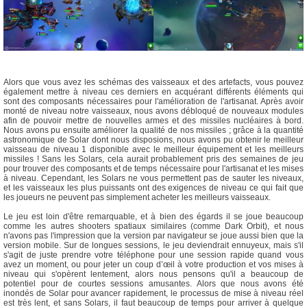
Alors que vous avez les schémas des vaisseaux et des artefacts, vous pouvez
également mettre à niveau ces derniers en acquérant différents éléments qui
sont des composants nécessaires pour l'amélioration de l'artisanat. Après avoir
monté de niveau notre vaisseaux, nous avons débloqué de nouveaux modules
afin de pouvoir mettre de nouvelles armes et des missiles nucléaires à bord.
Nous avons pu ensuite améliorer la qualité de nos missiles ; grâce à la quantité
astronomique de Solar dont nous disposions, nous avons pu obtenir le meilleur
vaisseau de niveau 1 disponible avec le meilleur équipement et les meilleurs
missiles ! Sans les Solars, cela aurait probablement pris des semaines de jeu
pour trouver des composants et de temps nécessaire pour l'artisanat et les mises
à niveau. Cependant, les Solars ne vous permettent pas de sauter les niveaux,
et les vaisseaux les plus puissants ont des exigences de niveau ce qui fait que
les joueurs ne peuvent pas simplement acheter les meilleurs vaisseaux.
Le jeu est loin d'être remarquable, et à bien des égards il se joue beaucoup
comme les autres shooters spatiaux similaires (comme Dark Orbit), et nous
n'avons pas l'impression que la version par navigateur se joue aussi bien que la
version mobile. Sur de longues sessions, le jeu deviendrait ennuyeux, mais s'il
s'agit de juste prendre votre téléphone pour une session rapide quand vous
avez un moment, ou pour jeter un coup d’œil à votre production et vos mises à
niveau qui s'opèrent lentement, alors nous pensons qu'il a beaucoup de
potentiel pour de courtes sessions amusantes. Alors que nous avons été
inondés de Solar pour avancer rapidement, le processus de mise à niveau réel
est très lent, et sans Solars, il faut beaucoup de temps pour arriver à quelque