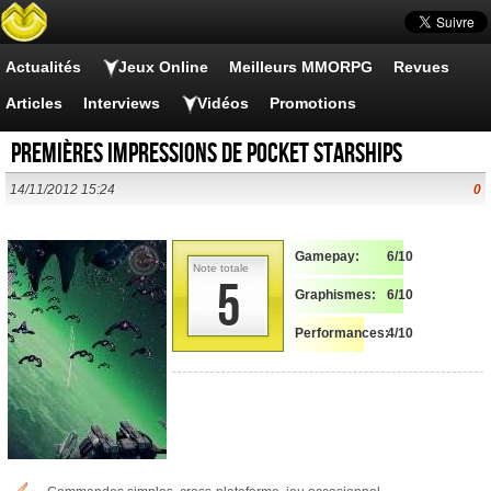
Actualités
Jeux Online
Meilleurs MMORPG
Revues
Articles
Interviews
Vidéos
Promotions
Premières impressions de Pocket Starships
14/11/2012 15:24
0
Gamepay:
6/10
Note totale
5
Graphismes:
6/10
Performances:
4/10