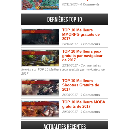
02/11/2023 -
0 Comments
Dernières Top 10
TOP 10 Meilleurs
MMORPG gratuits de
2017
24/10/2017 -
2 Comments
TOP 10 Meilleurs jeux
gratuits par navigateur
de 2017
23/10/2017 -
Commentaires
fermés
sur TOP 10 Meilleurs jeux gratuits par navigateur de
2017
TOP 10 Meilleurs
Shooters Gratuits de
2017
26/09/2017 -
0 Comments
TOP 10 Meilleurs MOBA
gratuits de 2017
20/09/2017 -
0 Comments
Actualités Récentes