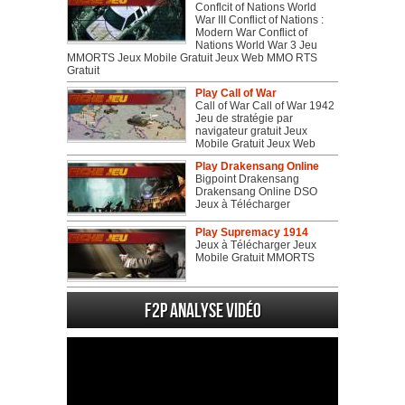
Conflcit of Nations World
War III Conflict of Nations :
Modern War Conflict of
Nations World War 3 Jeu
MMORTS Jeux Mobile Gratuit Jeux Web MMO RTS
Gratuit
Play Call of War
Call of War Call of War 1942
Jeu de stratégie par
navigateur gratuit Jeux
Mobile Gratuit Jeux Web
Play Drakensang Online
Bigpoint Drakensang
Drakensang Online DSO
Jeux à Télécharger
Play Supremacy 1914
Jeux à Télécharger Jeux
Mobile Gratuit MMORTS
F2P Analyse vidéo