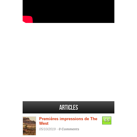
Articles
Premières impressions de The
6.5
West
05/10/2019 -
0 Comments