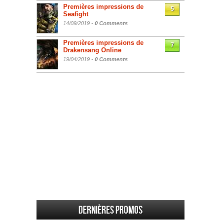
Premières impressions de
5
Seafight
14/09/2019 -
0 Comments
Premières impressions de
7
Drakensang Online
19/04/2019 -
0 Comments
Dernières promos