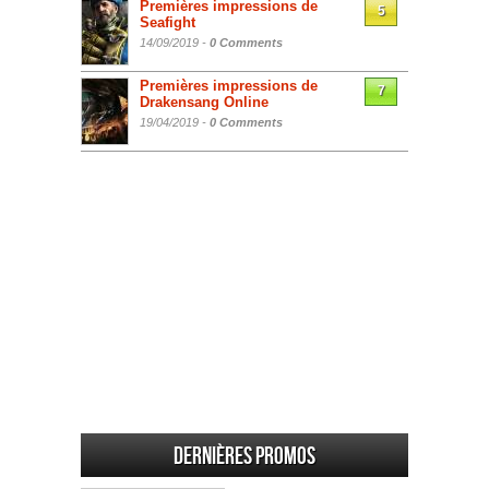
Premières impressions de
5
Seafight
14/09/2019 -
0 Comments
Premières impressions de
7
Drakensang Online
19/04/2019 -
0 Comments
Dernières promos