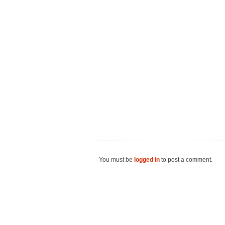
You must be
logged in
to post a comment.