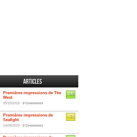
Articles
Premières impressions de The
6.5
West
05/10/2019 -
0 Comments
Premières impressions de
5
Seafight
14/09/2019 -
0 Comments