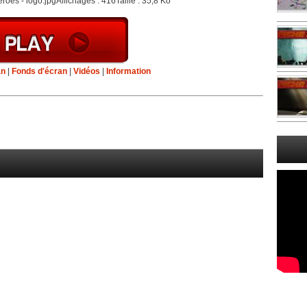
an
|
Fonds d'écran
|
Vidéos
|
Information