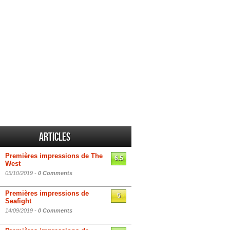
Articles
Premières impressions de The
6.5
West
05/10/2019 -
0 Comments
Premières impressions de
5
Seafight
14/09/2019 -
0 Comments