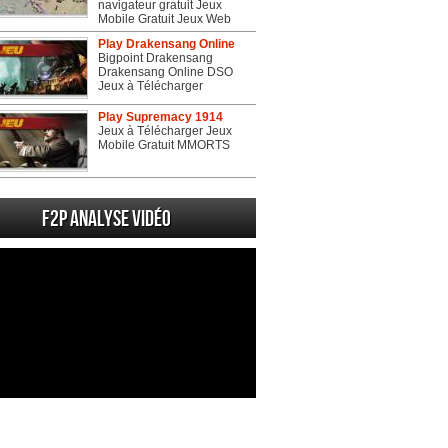
navigateur gratuit Jeux
Mobile Gratuit Jeux Web
Play Drakensang Online
Bigpoint Drakensang
Drakensang Online DSO
Jeux à Télécharger
Play Supremacy 1914
Jeux à Télécharger Jeux
Mobile Gratuit MMORTS
F2P Analyse vidéo