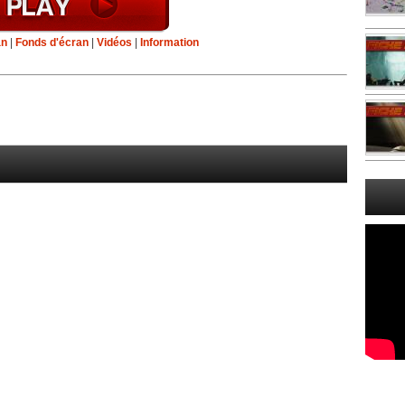
an
|
Fonds d'écran
|
Vidéos
|
Information