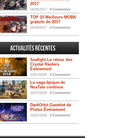
2017
26/09/2017 -
0 Comments
TOP 10 Meilleurs MOBA
gratuits de 2017
20/09/2017 -
0 Comments
Actualités Récentes
Seafight Le retour des
Crystal Raiders
Événement
23/07/2026 -
0 Comments
La saga épique de
NosTale continue
16/07/2026 -
0 Comments
DarkOrbit Gantelet de
Plutus Événement
15/07/2026 -
0 Comments