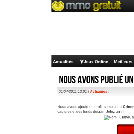
Actualités
Jeux Online
Meilleur
Nous avons publié un
01/04/2011 13:01 (
Actualités
)
Nous avons ajouté un profil complet de
Crime
captures et des fonds décran. Jetez un il!