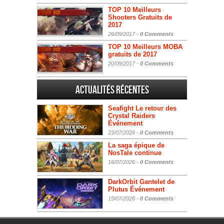
TOP 10 Meilleurs
Shooters Gratuits de
2017
26/09/2017 -
0 Comments
TOP 10 Meilleurs MOBA
gratuits de 2017
20/09/2017 -
0 Comments
Actualités Récentes
Seafight Le retour des
Crystal Raiders
Événement
23/07/2026 -
0 Comments
La saga épique de
NosTale continue
16/07/2026 -
0 Comments
DarkOrbit Gantelet de
Plutus Événement
15/07/2026 -
0 Comments