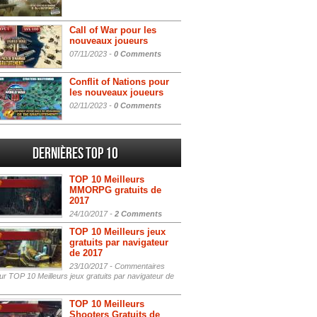
Call of War pour les
nouveaux joueurs
07/11/2023 -
0 Comments
Conflit of Nations pour
les nouveaux joueurs
02/11/2023 -
0 Comments
Dernières Top 10
TOP 10 Meilleurs
MMORPG gratuits de
2017
24/10/2017 -
2 Comments
TOP 10 Meilleurs jeux
gratuits par navigateur
de 2017
23/10/2017 -
Commentaires
r TOP 10 Meilleurs jeux gratuits par navigateur de
TOP 10 Meilleurs
Shooters Gratuits de