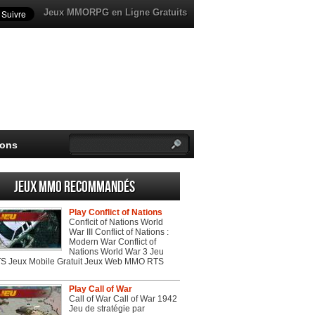
Jeux MMORPG en Ligne Gratuits
ions
Jeux MMO recommandés
Play Conflict of Nations
Conflcit of Nations World
War III Conflict of Nations :
Modern War Conflict of
Nations World War 3 Jeu
 Jeux Mobile Gratuit Jeux Web MMO RTS
Play Call of War
Call of War Call of War 1942
Jeu de stratégie par