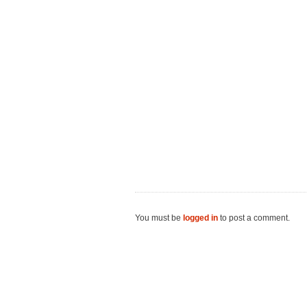
You must be
logged in
to post a comment.