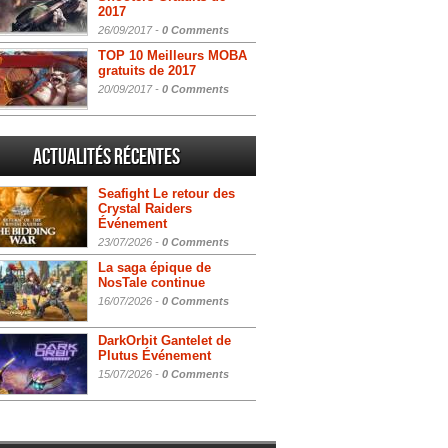
2017
26/09/2017 -
0 Comments
TOP 10 Meilleurs MOBA
gratuits de 2017
20/09/2017 -
0 Comments
Actualités Récentes
Seafight Le retour des
Crystal Raiders
Événement
23/07/2026 -
0 Comments
La saga épique de
NosTale continue
16/07/2026 -
0 Comments
DarkOrbit Gantelet de
Plutus Événement
15/07/2026 -
0 Comments