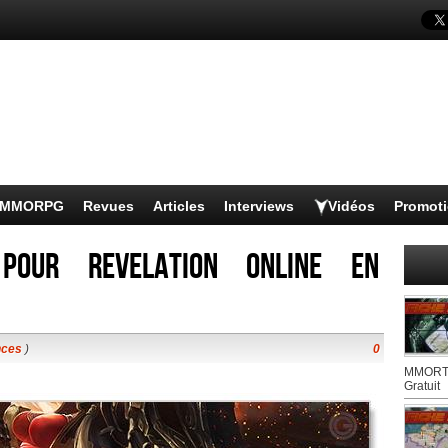
s MMORPG
Revues
Articles
Interviews
Vidéos
Promot
pour Revelation Online en
nces
)
0
MMORTS
Gratuit