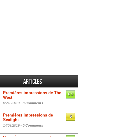
Articles
Premières impressions de The
6.5
West
05/10/2019 -
0 Comments
Premières impressions de
5
Seafight
14/09/2019 -
0 Comments