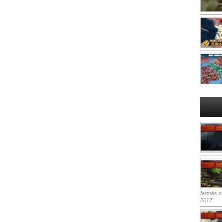
fermés
su
2017