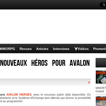
s MMORPG
Revues
Articles
Interviews
Vidéos
Promot
nouveaux héros pour Avalon
0
MMORTS
Gratuit
 dans
AVALON HEROES
, avec le nouveau patch déjà disponible. En
baekrim et le Système d'Echange tant attendu qui donne la possibilité
ont au programme!