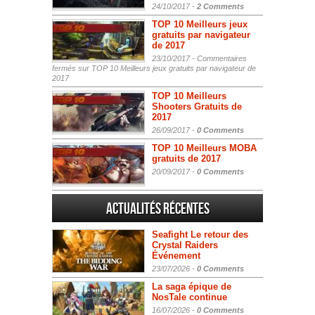
24/10/2017 -
2 Comments
TOP 10 Meilleurs jeux
gratuits par navigateur
de 2017
23/10/2017 -
Commentaires
fermés
sur TOP 10 Meilleurs jeux gratuits par navigateur de
2017
TOP 10 Meilleurs
Shooters Gratuits de
2017
26/09/2017 -
0 Comments
TOP 10 Meilleurs MOBA
gratuits de 2017
20/09/2017 -
0 Comments
Actualités Récentes
Seafight Le retour des
Crystal Raiders
Événement
23/07/2026 -
0 Comments
La saga épique de
NosTale continue
16/07/2026 -
0 Comments