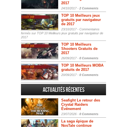
2017
24/10/2017 -
2 Comments
TOP 10 Meilleurs jeux
gratuits par navigateur
de 2017
23/10/2017 -
Commentaires
fermés
sur TOP 10 Meilleurs jeux gratuits par navigateur de
2017
TOP 10 Meilleurs
Shooters Gratuits de
2017
26/09/2017 -
0 Comments
TOP 10 Meilleurs MOBA
gratuits de 2017
20/09/2017 -
0 Comments
Actualités Récentes
Seafight Le retour des
Crystal Raiders
Événement
23/07/2026 -
0 Comments
La saga épique de
NosTale continue