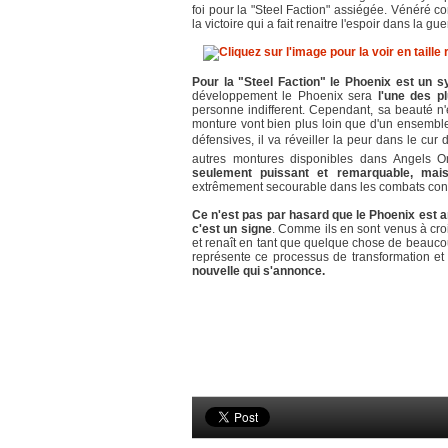
foi pour la "Steel Faction" assiégée. Vénéré 
la victoire qui a fait renaitre l'espoir dans la gu
Pour la "Steel Faction" le Phoenix est un sy
développement le Phoenix sera
l'une des p
personne indifferent. Cependant, sa beauté n'e
monture vont bien plus loin que d'un ensemble 
défensives, il va réveiller la peur dans le cu
autres montures disponibles dans Angels O
seulement puissant et remarquable, mais 
extrêmement secourable dans les combats co
Ce n'est pas par hasard que le Phoenix est ar
c'est un signe
. Comme ils en sont venus à croi
et renaît en tant que quelque chose de beaucoup 
représente ce processus de transformation et
nouvelle qui s'annonce.