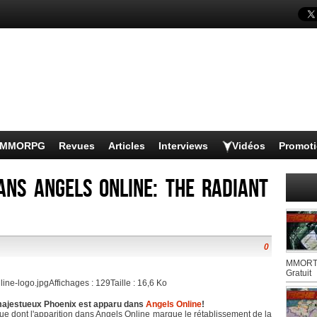
s MMORPG
Revues
Articles
Interviews
Vidéos
Promot
ns Angels Online: The Radiant
0
MMORTS
Gratuit
 majestueux Phoenix est apparu dans
Angels Online
!
e dont l'apparition dans Angels Online marque le rétablissement de la