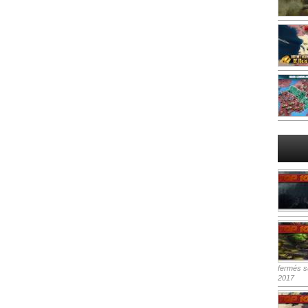
fermés
su
2017