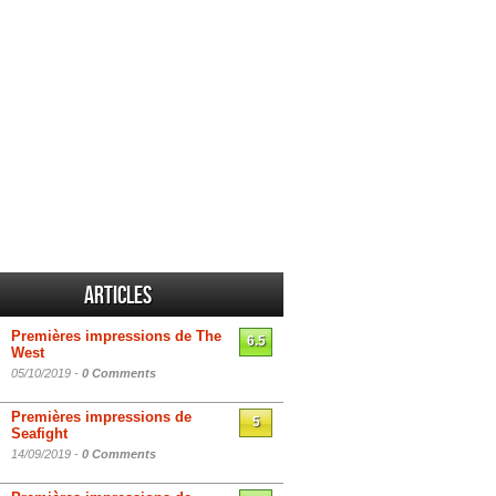
Articles
Premières impressions de The
6.5
West
05/10/2019 -
0 Comments
Premières impressions de
5
Seafight
14/09/2019 -
0 Comments