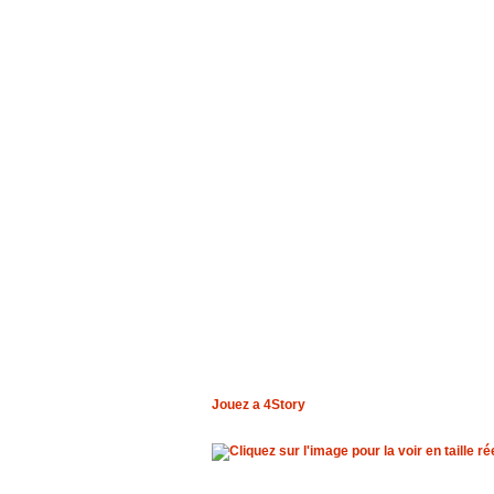
Jouez a 4Story