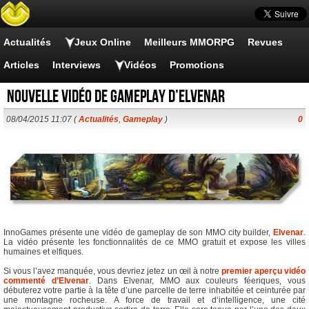
Actualités
Jeux Online
Meilleurs MMORPG
Revues
Articles
Interviews
Vidéos
Promotions
Nouvelle vidéo de gameplay d’Elvenar
08/04/2015 11:07 (
Actualités
,
Gameplay
)
0
InnoGames présente une vidéo de gameplay de son MMO city builder,
Elvenar
.
La vidéo présente les fonctionnalités de ce MMO gratuit et expose les villes
humaines et elfiques.
Si vous l’avez manquée, vous devriez jetez un œil à notre
premier aperçu vidéo
commenté d’Elvenar
. Dans Elvenar, MMO aux couleurs féeriques, vous
débuterez votre partie à la tête d’une parcelle de terre inhabitée et ceinturée par
une montagne rocheuse. A force de travail et d‘intelligence, une cité