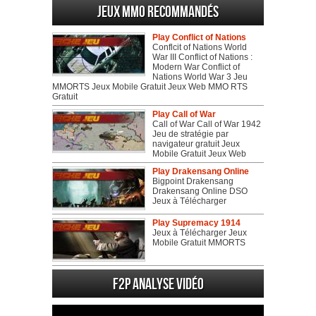
Jeux MMO recommandés
Play Conflict of Nations
Conflcit of Nations World
War III Conflict of Nations :
Modern War Conflict of
Nations World War 3 Jeu
MMORTS Jeux Mobile Gratuit Jeux Web MMO RTS
Gratuit
Play Call of War
Call of War Call of War 1942
Jeu de stratégie par
navigateur gratuit Jeux
Mobile Gratuit Jeux Web
Play Drakensang Online
Bigpoint Drakensang
Drakensang Online DSO
Jeux à Télécharger
Play Supremacy 1914
Jeux à Télécharger Jeux
Mobile Gratuit MMORTS
F2P Analyse vidéo