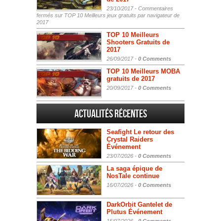
23/10/2017 -
Commentaires
fermés
sur TOP 10 Meilleurs jeux gratuits par navigateur de
2017
TOP 10 Meilleurs
Shooters Gratuits de
2017
26/09/2017 -
0 Comments
TOP 10 Meilleurs MOBA
gratuits de 2017
20/09/2017 -
0 Comments
Actualités Récentes
Seafight Le retour des
Crystal Raiders
Événement
23/07/2026 -
0 Comments
La saga épique de
NosTale continue
16/07/2026 -
0 Comments
DarkOrbit Gantelet de
Plutus Événement