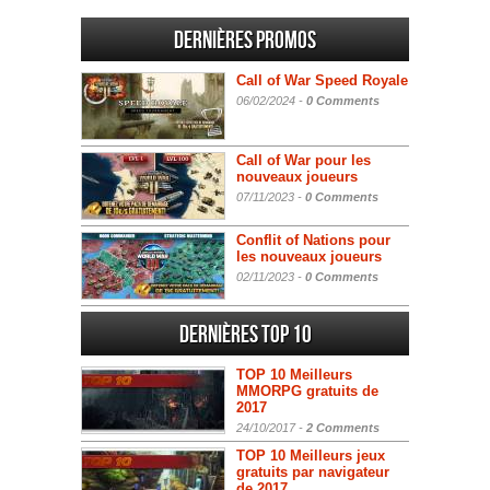
Dernières promos
Call of War Speed Royale
06/02/2024 -
0 Comments
Call of War pour les
nouveaux joueurs
07/11/2023 -
0 Comments
Conflit of Nations pour
les nouveaux joueurs
02/11/2023 -
0 Comments
Dernières Top 10
TOP 10 Meilleurs
MMORPG gratuits de
2017
24/10/2017 -
2 Comments
TOP 10 Meilleurs jeux
gratuits par navigateur
de 2017