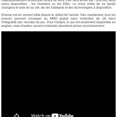
majestueusement productive sortira de terre. Elle sera tenue par l’une des deux
races disponibles : les Humains ou les Elfes. Le choix initial de sa lignée
changera le look de sa cité, de ses habitants et des technologies à disposition.
Elvenar est en version bêta depuis le début de l'année. Dès maintenant, tous les
joueurs peuvent s'essayer au MMO gratuit sans restriction de clé dans
l'intégralité des mondes du jeu. Pour l'instant, le jeu est seulement disponible en
anglais, mais d'autres versions traduites devraient arriver prochainement.