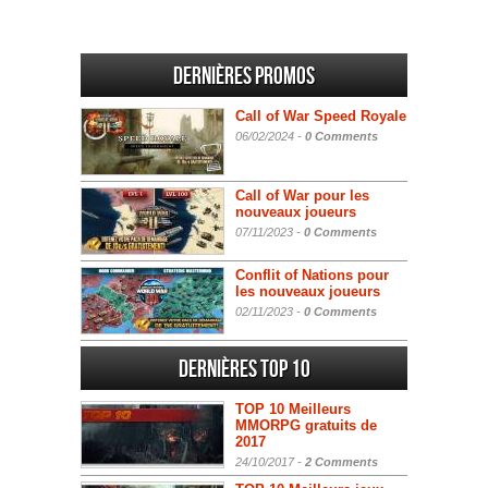
Dernières promos
Call of War Speed Royale
06/02/2024 -
0 Comments
Call of War pour les
nouveaux joueurs
07/11/2023 -
0 Comments
Conflit of Nations pour
les nouveaux joueurs
02/11/2023 -
0 Comments
Dernières Top 10
TOP 10 Meilleurs
MMORPG gratuits de
2017
24/10/2017 -
2 Comments