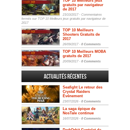
TOP 10 Meilleurs jeux
gratuits par navigateur
de 2017
23/10/2017 -
Commentaires
fermés
sur TOP 10 Meilleurs jeux gratuits par navigateur de
2017
TOP 10 Meilleurs
Shooters Gratuits de
2017
26/09/2017 -
0 Comments
TOP 10 Meilleurs MOBA
gratuits de 2017
20/09/2017 -
0 Comments
Actualités Récentes
Seafight Le retour des
Crystal Raiders
Événement
23/07/2026 -
0 Comments
La saga épique de
NosTale continue
16/07/2026 -
0 Comments
DarkOrbit Gantelet de