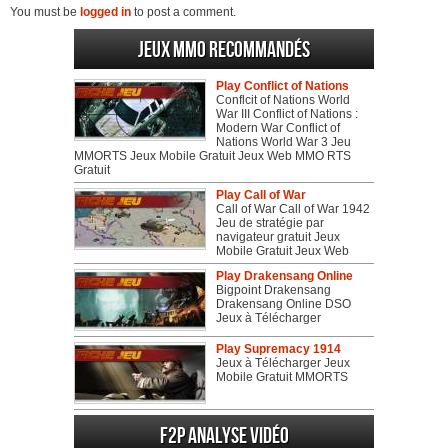
You must be
logged in
to post a comment.
Jeux MMO recommandés
Play Conflict of Nations
Conflcit of Nations World
War III Conflict of Nations :
Modern War Conflict of
Nations World War 3 Jeu
MMORTS Jeux Mobile Gratuit Jeux Web MMO RTS
Gratuit
Play Call of War
Call of War Call of War 1942
Jeu de stratégie par
navigateur gratuit Jeux
Mobile Gratuit Jeux Web
Play Drakensang Online
Bigpoint Drakensang
Drakensang Online DSO
Jeux à Télécharger
Play Supremacy 1914
Jeux à Télécharger Jeux
Mobile Gratuit MMORTS
F2P Analyse vidéo