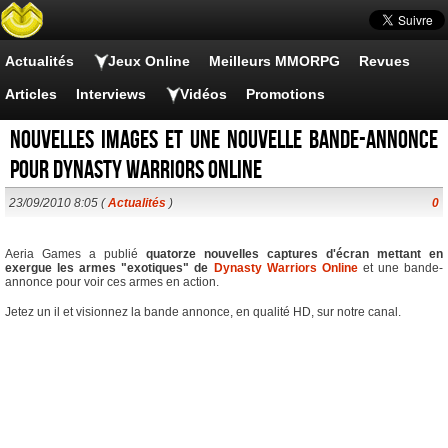
Actualités
Jeux Online
Meilleurs MMORPG
Revues
Articles
Interviews
Vidéos
Promotions
Nouvelles images et une nouvelle bande-annonce
pour Dynasty Warriors Online
23/09/2010 8:05 (
Actualités
)
0
Aeria Games a publié
quatorze nouvelles captures d'écran mettant en
exergue les armes "exotiques" de
Dynasty Warriors Online
et une bande-
annonce pour voir ces armes en action.
Jetez un il et visionnez la bande annonce, en qualité HD, sur notre canal.