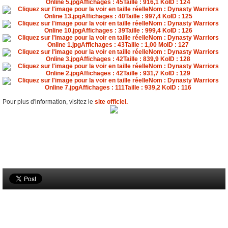
Pour plus d'information, visitez le
site officiel.