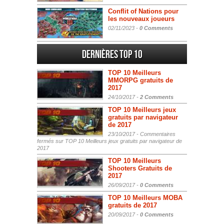
Conflit of Nations pour
les nouveaux joueurs
02/11/2023 -
0 Comments
Dernières Top 10
TOP 10 Meilleurs
MMORPG gratuits de
2017
24/10/2017 -
2 Comments
TOP 10 Meilleurs jeux
gratuits par navigateur
de 2017
23/10/2017 -
Commentaires
fermés
sur TOP 10 Meilleurs jeux gratuits par navigateur de
2017
TOP 10 Meilleurs
Shooters Gratuits de
2017
26/09/2017 -
0 Comments
TOP 10 Meilleurs MOBA
gratuits de 2017
20/09/2017 -
0 Comments