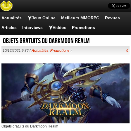
Actualités
Jeux Online
Meilleurs MMORPG
Revues
Articles
Interviews
Vidéos
Promotions
Objets gratuits du Darkmoon Realm
10/12/2021 9:36 (
Actualités
,
Promotions
)
0
Objets gratuits du Darkmoon Realm