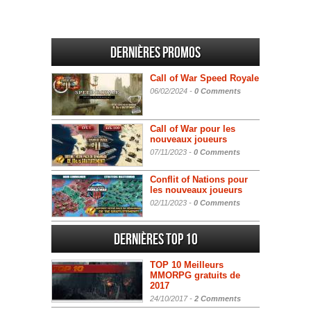
Dernières promos
Call of War Speed Royale
06/02/2024 -
0 Comments
Call of War pour les
nouveaux joueurs
07/11/2023 -
0 Comments
Conflit of Nations pour
les nouveaux joueurs
02/11/2023 -
0 Comments
Dernières Top 10
TOP 10 Meilleurs
MMORPG gratuits de
2017
24/10/2017 -
2 Comments