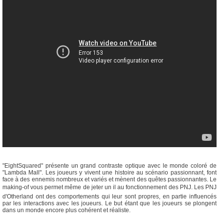
"EightSquared" présente un grand contraste optique avec le monde coloré de
"Lambda Mall". Les joueurs y vivent une histoire au scénario passionnant, font
face à des ennemis nombreux et variés et mènent des quêtes passionnantes. Le
making-of vous permet même de jeter un il au fonctionnement des PNJ. Les PNJ
d'Otherland ont des comportements qui leur sont propres, en partie influencés
par les interactions avec les joueurs. Le but étant que les joueurs se plongent
dans un monde encore plus cohérent et réaliste.