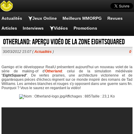
Actualités
Jeux Online
Meilleurs MMORPG
Revues
Articles
Interviews
Vidéos
Promotions
Otherland: Aperçu vidéo de la zone EightSquared
30/03/2012 15:07 (
Actualités
)
0
Gamigo et le développeur RealU présentent aujourd'hui un nouveau volet de la
série de making-of d'
Otherland
: celui de la simulation médiévale
"
EightSquared
". De vertes prairies, une architecture victorienne et de
gigantesques pièces d'échecs règnent sur ce monde inspiré des romans de Tad
Williams. Les armées blanches et rouges s'y opposent dans une guerre sans fin.
Pourquoi ? Vous le saurez en regardant la vidéo!