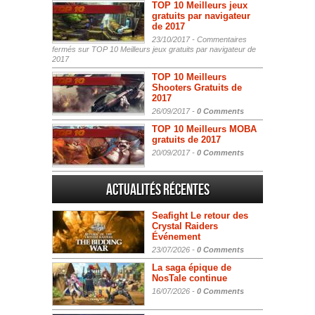
TOP 10 Meilleurs jeux
gratuits par navigateur
de 2017
23/10/2017 -
Commentaires
fermés
sur TOP 10 Meilleurs jeux gratuits par navigateur de
2017
TOP 10 Meilleurs
Shooters Gratuits de
2017
26/09/2017 -
0 Comments
TOP 10 Meilleurs MOBA
gratuits de 2017
20/09/2017 -
0 Comments
Actualités Récentes
Seafight Le retour des
Crystal Raiders
Événement
23/07/2026 -
0 Comments
La saga épique de
NosTale continue
16/07/2026 -
0 Comments