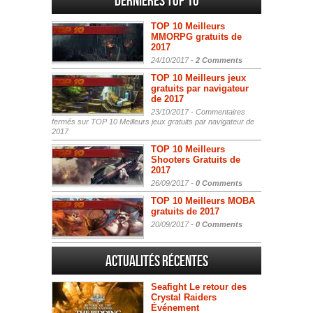
Dernières Top 10
TOP 10 Meilleurs
MMORPG gratuits de
2017
24/10/2017 -
2 Comments
TOP 10 Meilleurs jeux
gratuits par navigateur
de 2017
23/10/2017 -
Commentaires
fermés
sur TOP 10 Meilleurs jeux gratuits par navigateur de
2017
TOP 10 Meilleurs
Shooters Gratuits de
2017
26/09/2017 -
0 Comments
TOP 10 Meilleurs MOBA
gratuits de 2017
20/09/2017 -
0 Comments
Actualités Récentes
Seafight Le retour des
Crystal Raiders
Événement