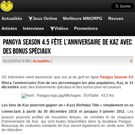
Actualités
Jeux Online
Meilleurs MMORPG
Revues
Articles
Interviews
Vidéos
Promotions
Pangya Season 4.5 fête l’anniversaire de Kaz avec
des bonus spéciaux
31/12/2010 9:09 (
Actualités
)
0
SG Interactive vient dannoncer que son je de golf en ligne
Pangya Season 4.5
fêtera l'anniversaire d'un de ses personnages les plus populaires, Kaz, le 31
décembre
avec des événements spéciaux et des bonus pour les joueurs.
Les fans de Kaz pourront gagner un « Kazs Birthday Title » simplement en se
connectant à partir du 30 décembre 2010 et jusquau 5 janvier 2011
. Les
joueurs pourront profiter de nouvelles tenues, de comètes et de chapeaux
d'anniversaire de Kaz, qui sont toutes disponibles dans la boutique Pangya .
Beaucoup de costumes existants de Kaz seront également en vente avec 30%
de réduction.