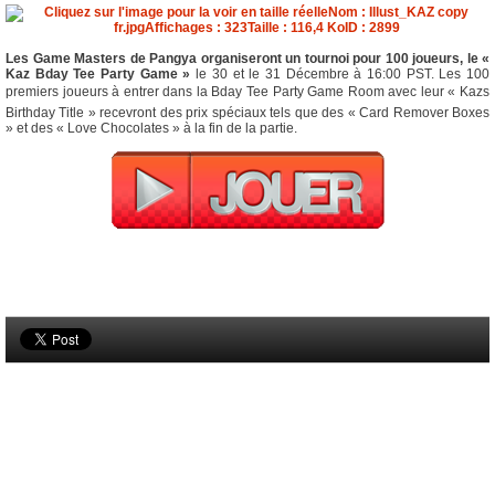
Les Game Masters de Pangya organiseront un tournoi pour 100 joueurs, le «
Kaz Bday Tee Party Game »
le 30 et le 31 Décembre à 16:00 PST. Les 100
premiers joueurs à entrer dans la Bday Tee Party Game Room avec leur « Kazs
Birthday Title » recevront des prix spéciaux tels que des « Card Remover Boxes
» et des « Love Chocolates » à la fin de la partie.