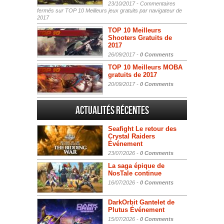
23/10/2017 -
Commentaires
fermés
sur TOP 10 Meilleurs jeux gratuits par navigateur de
2017
TOP 10 Meilleurs
Shooters Gratuits de
2017
26/09/2017 -
0 Comments
TOP 10 Meilleurs MOBA
gratuits de 2017
20/09/2017 -
0 Comments
Actualités Récentes
Seafight Le retour des
Crystal Raiders
Événement
23/07/2026 -
0 Comments
La saga épique de
NosTale continue
16/07/2026 -
0 Comments
DarkOrbit Gantelet de
Plutus Événement
15/07/2026 -
0 Comments