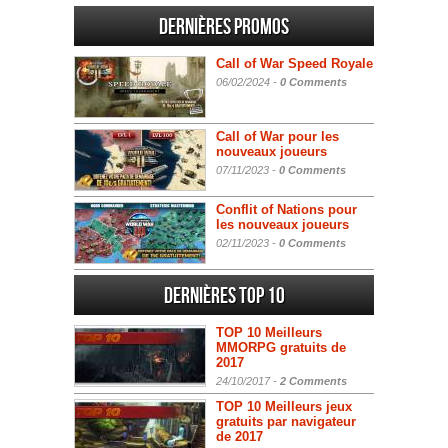
Dernières promos
Call of War Speed Royale
06/02/2024 -
0 Comments
Call of War pour les
nouveaux joueurs
07/11/2023 -
0 Comments
Conflit of Nations pour
les nouveaux joueurs
02/11/2023 -
0 Comments
Dernières Top 10
TOP 10 Meilleurs
MMORPG gratuits de
2017
24/10/2017 -
2 Comments
TOP 10 Meilleurs jeux
gratuits par navigateur
de 2017