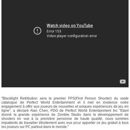
"Blacklight Retribution sera le premier FPS(First Person Shooter) du vaste
catalogue de Perfect World Entertainment et il met en évidence notre
engagement à offrir aux joueurs de nouvelles et uniques expériences de jeu en
ligne", a déclaré Alan Chen, PDG de Perfect World Entertainment Inc "Etant
donné la grande expérience de Zombie Studio dans le développement de
shooters en vue à la première personne de haute qualité, nous sommes
impatients de travailler étroitement avec eux pour apporter ce jeu gratuit à tous
les joueurs sur PC partout dans le monde."