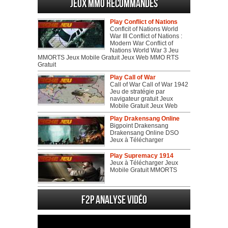
Jeux MMO recommandés
Play Conflict of Nations
Conflcit of Nations World
War III Conflict of Nations :
Modern War Conflict of
Nations World War 3 Jeu
MMORTS Jeux Mobile Gratuit Jeux Web MMO RTS
Gratuit
Play Call of War
Call of War Call of War 1942
Jeu de stratégie par
navigateur gratuit Jeux
Mobile Gratuit Jeux Web
Play Drakensang Online
Bigpoint Drakensang
Drakensang Online DSO
Jeux à Télécharger
Play Supremacy 1914
Jeux à Télécharger Jeux
Mobile Gratuit MMORTS
F2P Analyse vidéo