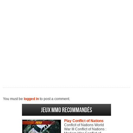
You must be
logged in
to post a comment.
Jeux MMO recommandés
Play Conflict of Nations
Conflcit of Nations World
War III Conflict of Nations :