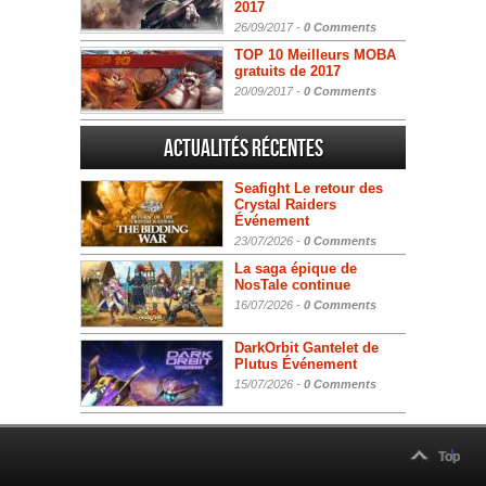
2017
26/09/2017 -
0 Comments
TOP 10 Meilleurs MOBA
gratuits de 2017
20/09/2017 -
0 Comments
Actualités Récentes
Seafight Le retour des
Crystal Raiders
Événement
23/07/2026 -
0 Comments
La saga épique de
NosTale continue
16/07/2026 -
0 Comments
DarkOrbit Gantelet de
Plutus Événement
15/07/2026 -
0 Comments
Top