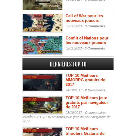
Call of War pour les
nouveaux joueurs
07/11/2023 -
0 Comments
Conflit of Nations pour
les nouveaux joueurs
02/11/2023 -
0 Comments
Dernières Top 10
TOP 10 Meilleurs
MMORPG gratuits de
2017
24/10/2017 -
2 Comments
TOP 10 Meilleurs jeux
gratuits par navigateur
de 2017
23/10/2017 -
Commentaires
fermés
sur TOP 10 Meilleurs jeux gratuits par navigateur de
2017
TOP 10 Meilleurs
Shooters Gratuits de