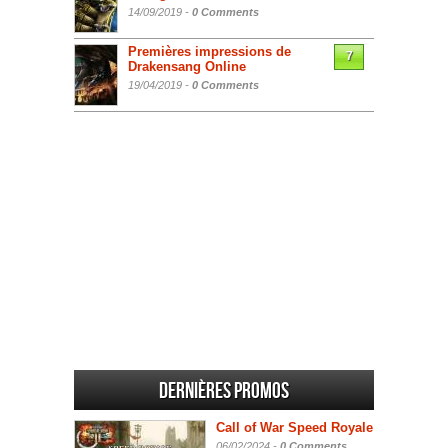
14/09/2019 -
0 Comments
Premières impressions de
7
Drakensang Online
19/04/2019 -
0 Comments
Dernières promos
Call of War Speed Royale
06/02/2024 -
0 Comments