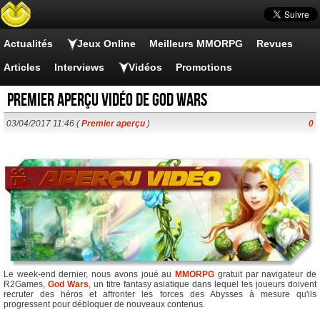
Actualités
Jeux Online
Meilleurs MMORPG
Revues
Articles
Interviews
Vidéos
Promotions
Premier aperçu vidéo de God Wars
03/04/2017 11:46 (
Premier aperçu
)
0
Le week-end dernier, nous avons joué au
MMORPG
gratuit par navigateur de
R2Games,
God Wars
, un titre fantasy asiatique dans lequel les joueurs doivent
recruter des héros et affronter les forces des Abysses à mesure qu'ils
progressent pour débloquer de nouveaux contenus.