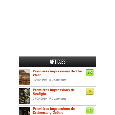
Articles
Premières impressions de The
6.5
West
05/10/2019 -
0 Comments
Premières impressions de
5
Seafight
14/09/2019 -
0 Comments
Premières impressions de
7
Drakensang Online