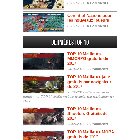
07/11/2023 -
0 Comments
Conflit of Nations pour
les nouveaux joueurs
02/11/2023 -
0 Comments
Dernières Top 10
TOP 10 Meilleurs
MMORPG gratuits de
2017
24/10/2017 -
2 Comments
TOP 10 Meilleurs jeux
gratuits par navigateur
de 2017
23/10/2017 -
Commentaires
fermés
sur TOP 10 Meilleurs jeux gratuits par navigateur de
2017
TOP 10 Meilleurs
Shooters Gratuits de
2017
26/09/2017 -
0 Comments
TOP 10 Meilleurs MOBA
gratuits de 2017