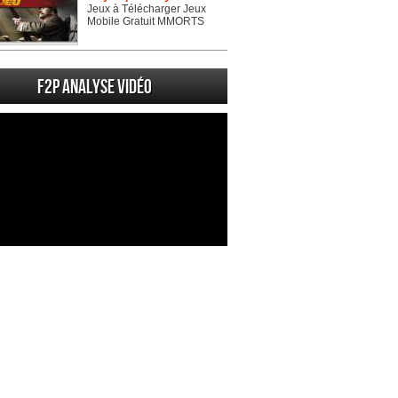
Jeux à Télécharger Jeux
Mobile Gratuit MMORTS
F2P Analyse vidéo