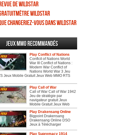
Revue de Wildstar
Gratuitmètre Wildstar
Que changeriez-vous dans Wildstar
Jeux MMO recommandés
Play Conflict of Nations
Conflcit of Nations World
War III Conflict of Nations :
Modern War Conflict of
Nations World War 3 Jeu
 Jeux Mobile Gratuit Jeux Web MMO RTS
Play Call of War
Call of War Call of War 1942
Jeu de stratégie par
navigateur gratuit Jeux
Mobile Gratuit Jeux Web
Play Drakensang Online
Bigpoint Drakensang
Drakensang Online DSO
Jeux à Télécharger
Play Supremacy 1914