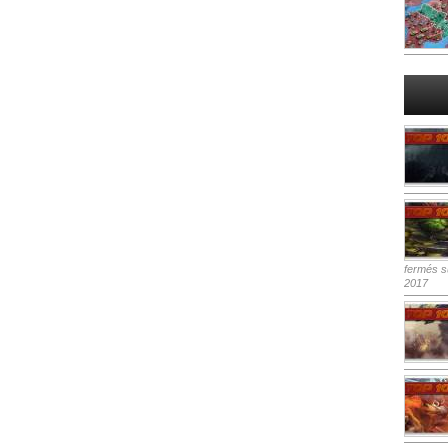
fermés
su
2017