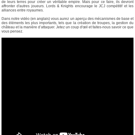
de leurs terres pour créer un véritable empire. Mais pour ce faire, ils devront
affronter d'autres joueurs. Lords & Knights encourage le JCJ compétitif et les
alliances entre royaumes.
Dans notre vidéo (en anglais) vous aurez un aperçu des mécanismes de base et
des éléments les plus importants, tels que la création de troupes, la gestion du
château et la manière d’attaquer. Jetez un coup d'œil et faites-nous savoir ce que
vous pensez.