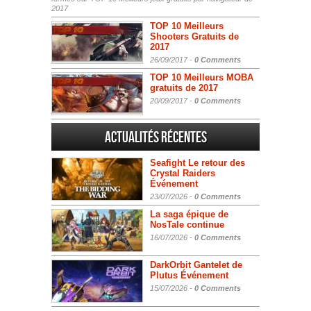
2017
TOP 10 Meilleurs
Shooters Gratuits de
2017
26/09/2017 -
0 Comments
TOP 10 Meilleurs MOBA
gratuits de 2017
20/09/2017 -
0 Comments
Actualités Récentes
Seafight Le retour des
Crystal Raiders
Événement
23/07/2026 -
0 Comments
La saga épique de
NosTale continue
16/07/2026 -
0 Comments
DarkOrbit Gantelet de
Plutus Événement
15/07/2026 -
0 Comments