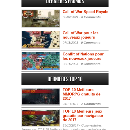
Dernières promos
Call of War Speed Royale
06/02/2024 -
0 Comments
Call of War pour les
nouveaux joueurs
07/11/2023 -
0 Comments
Conflit of Nations pour
les nouveaux joueurs
02/11/2023 -
0 Comments
Dernières Top 10
TOP 10 Meilleurs
MMORPG gratuits de
2017
24/10/2017 -
2 Comments
TOP 10 Meilleurs jeux
gratuits par navigateur
de 2017
23/10/2017 -
Commentaires
fermés
sur TOP 10 Meilleurs jeux gratuits par navigateur de