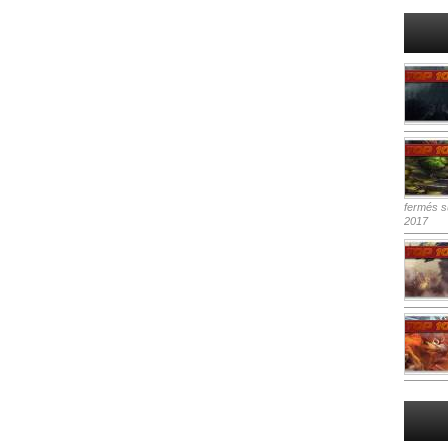
fermés
su
2017