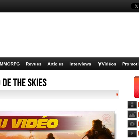
s MMORPG
Revues
Articles
Interviews
Vidéos
Promot
 de The Skies
0