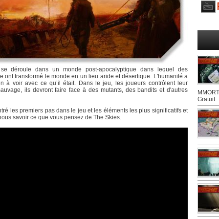
e déroule dans un monde post-apocalyptique dans lequel des
e ont transformé le monde en un lieu aride et désertique. L'humanité a
 à voir avec ce qu’il était. Dans le jeu, les joueurs contrôlent leur
uvage, ils devront faire face à des mutants, des bandits et d'autres
MMORTS
Gratuit
é les premiers pas dans le jeu et les éléments les plus significatifs et
es-nous savoir ce que vous pensez de The Skies.