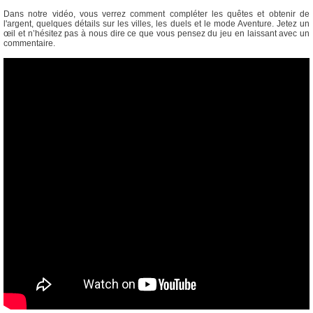
Dans notre vidéo, vous verrez comment compléter les quêtes et obtenir de
l'argent, quelques détails sur les villes, les duels et le mode Aventure. Jetez un
œil et n’hésitez pas à nous dire ce que vous pensez du jeu en laissant avec un
commentaire.