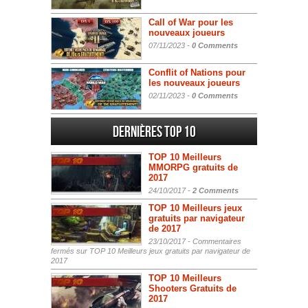
Call of War pour les
nouveaux joueurs
07/11/2023 -
0 Comments
Conflit of Nations pour
les nouveaux joueurs
02/11/2023 -
0 Comments
Dernières Top 10
TOP 10 Meilleurs
MMORPG gratuits de
2017
24/10/2017 -
2 Comments
TOP 10 Meilleurs jeux
gratuits par navigateur
de 2017
23/10/2017 -
Commentaires
fermés
sur TOP 10 Meilleurs jeux gratuits par navigateur de
2017
TOP 10 Meilleurs
Shooters Gratuits de
2017