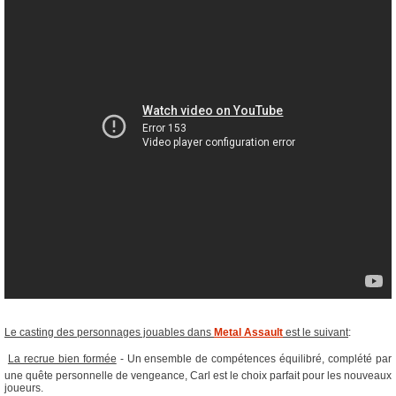
Le casting des personnages jouables dans
Metal Assault
est le suivant
:

La recrue bien formée
- Un ensemble de compétences équilibré, complété par
une quête personnelle de vengeance, Carl est le choix parfait pour les nouveaux
joueurs.