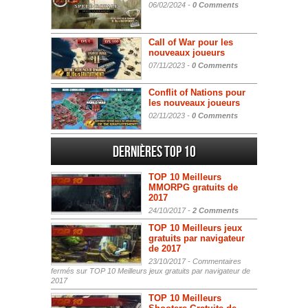
06/02/2024 -
0 Comments
Call of War pour les
nouveaux joueurs
07/11/2023 -
0 Comments
Conflit of Nations pour
les nouveaux joueurs
02/11/2023 -
0 Comments
Dernières Top 10
TOP 10 Meilleurs
MMORPG gratuits de
2017
24/10/2017 -
2 Comments
TOP 10 Meilleurs jeux
gratuits par navigateur
de 2017
23/10/2017 -
Commentaires
fermés
sur TOP 10 Meilleurs jeux gratuits par navigateur de
2017
TOP 10 Meilleurs