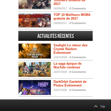
Shooters Gratuits de
2017
26/09/2017 -
0 Comments
TOP 10 Meilleurs MOBA
gratuits de 2017
20/09/2017 -
0 Comments
Actualités Récentes
Seafight Le retour des
Crystal Raiders
Événement
23/07/2026 -
0 Comments
La saga épique de
NosTale continue
16/07/2026 -
0 Comments
DarkOrbit Gantelet de
Plutus Événement
15/07/2026 -
0 Comments
Top