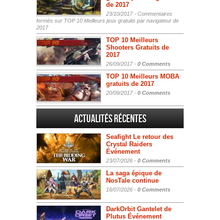
de 2017
23/10/2017 -
Commentaires
fermés
sur TOP 10 Meilleurs jeux gratuits par navigateur de
2017
TOP 10 Meilleurs
Shooters Gratuits de
2017
26/09/2017 -
0 Comments
TOP 10 Meilleurs MOBA
gratuits de 2017
20/09/2017 -
0 Comments
Actualités Récentes
Seafight Le retour des
Crystal Raiders
Événement
23/07/2026 -
0 Comments
La saga épique de
NosTale continue
16/07/2026 -
0 Comments
DarkOrbit Gantelet de
Plutus Événement