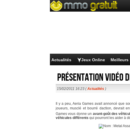
Actualités
Jeux Online
Meilleur
Présentation vidéo d
15/02/2011 16:23 (
Actualités
)
Il y a peu, Aeria Games avait annoncé que so
joueurs, musclé et bourré daction, devrait e
Games vous donne un
avant-goût des véhicu
véhicules différents
qui pourront les aider à d