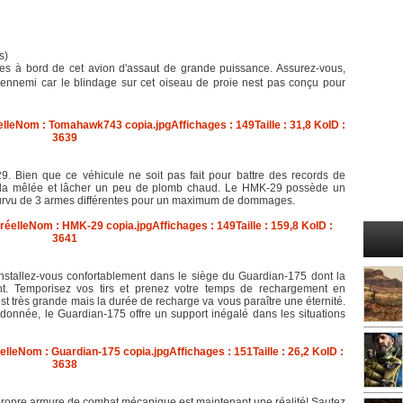
s)
es à bord de cet avion d'assaut de grande puissance. Assurez-vous,
 ennemi car le blindage sur cet oiseau de proie nest pas conçu pour
. Bien que ce véhicule ne soit pas fait pour battre des records de
ns la mêlée et lâcher un peu de plomb chaud. Le HMK-29 possède un
ourvu de 3 armes différentes pour un maximum de dommages.
nstallez-vous confortablement dans le siège du Guardian-175 dont la
ent. Temporisez vos tirs et prenez votre temps de rechargement en
est très grande mais la durée de recharge va vous paraître une éternité.
rdonnée, le Guardian-175 offre un support inégalé dans les situations
 propre armure de combat mécanique est maintenant une réalité! Sautez