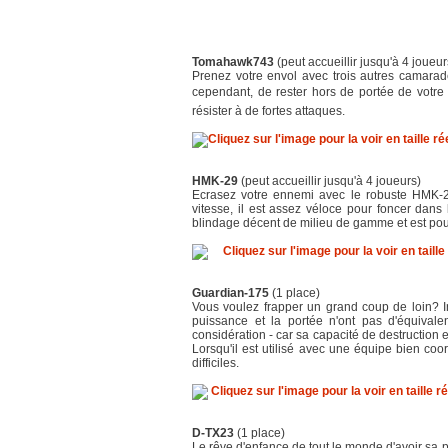
Tomahawk743
(peut accueillir jusqu'à 4 joueur
Prenez votre envol avec trois autres camarad
cependant, de rester hors de portée de votre
résister à de fortes attaques.
HMK-29
(peut accueillir jusqu'à 4 joueurs)
Ecrasez votre ennemi avec le robuste HMK-29
vitesse, il est assez véloce pour foncer da
blindage décent de milieu de gamme et est p
Guardian-175
(1 place)
Vous voulez frapper un grand coup de loin? I
puissance et la portée n'ont pas d'équival
considération - car sa capacité de destruction 
Lorsqu'il est utilisé avec une équipe bien coo
difficiles.
D-TX23
(1 place)
Le rêve d'enfance de tout le monde d'avoir sa