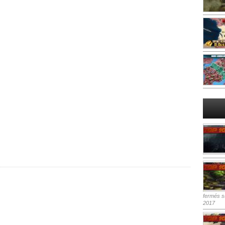
fermés
su
2017