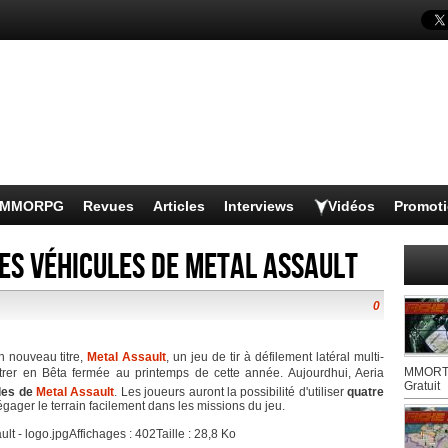
s MMORPG
Revues
Articles
Interviews
Vidéos
Promot
es véhicules de Metal Assault
0
n nouveau titre,
Metal Assault
, un jeu de tir à défilement latéral multi-
MMORTS
ntrer en Bêta fermée au printemps de cette année. Aujourdhui, Aeria
Gratuit
les de
Metal Assault
. Les joueurs auront la possibilité d'utiliser
quatre
égager le terrain facilement dans les missions du jeu.