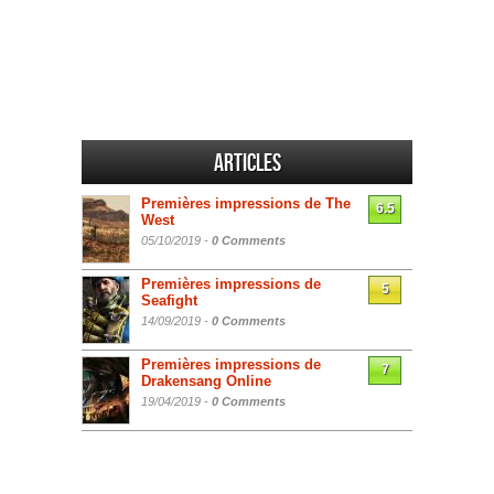
Articles
Premières impressions de The
6.5
West
05/10/2019 -
0 Comments
Premières impressions de
5
Seafight
14/09/2019 -
0 Comments
Premières impressions de
7
Drakensang Online
19/04/2019 -
0 Comments